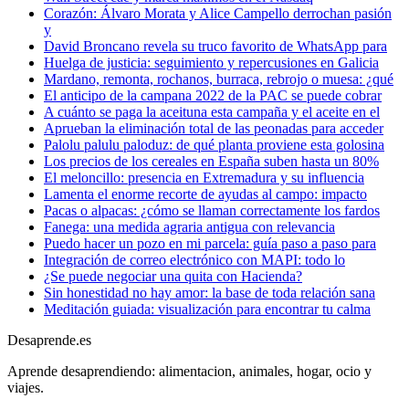
Corazón: Álvaro Morata y Alice Campello derrochan pasión
y
David Broncano revela su truco favorito de WhatsApp para
Huelga de justicia: seguimiento y repercusiones en Galicia
Mardano, remonta, rochanos, burraca, rebrojo o muesa: ¿qué
El anticipo de la campana 2022 de la PAC se puede cobrar
A cuánto se paga la aceituna esta campaña y el aceite en el
Aprueban la eliminación total de las peonadas para acceder
Palolu palulu paloduz: de qué planta proviene esta golosina
Los precios de los cereales en España suben hasta un 80%
El meloncillo: presencia en Extremadura y su influencia
Lamenta el enorme recorte de ayudas al campo: impacto
Pacas o alpacas: ¿cómo se llaman correctamente los fardos
Fanega: una medida agraria antigua con relevancia
Puedo hacer un pozo en mi parcela: guía paso a paso para
Integración de correo electrónico con MAPI: todo lo
¿Se puede negociar una quita con Hacienda?
Sin honestidad no hay amor: la base de toda relación sana
Meditación guiada: visualización para encontrar tu calma
Desaprende.es
Aprende desaprendiendo: alimentacion, animales, hogar, ocio y
viajes.