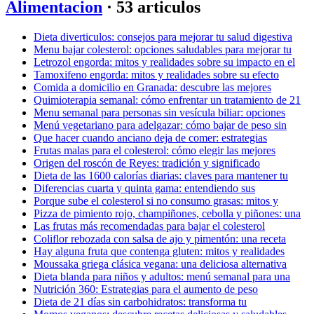
Alimentacion
· 53 articulos
Dieta diverticulos: consejos para mejorar tu salud digestiva
Menu bajar colesterol: opciones saludables para mejorar tu
Letrozol engorda: mitos y realidades sobre su impacto en el
Tamoxifeno engorda: mitos y realidades sobre su efecto
Comida a domicilio en Granada: descubre las mejores
Quimioterapia semanal: cómo enfrentar un tratamiento de 21
Menu semanal para personas sin vesícula biliar: opciones
Menú vegetariano para adelgazar: cómo bajar de peso sin
Que hacer cuando anciano deja de comer: estrategias
Frutas malas para el colesterol: cómo elegir las mejores
Origen del roscón de Reyes: tradición y significado
Dieta de las 1600 calorías diarias: claves para mantener tu
Diferencias cuarta y quinta gama: entendiendo sus
Porque sube el colesterol si no consumo grasas: mitos y
Pizza de pimiento rojo, champiñones, cebolla y piñones: una
Las frutas más recomendadas para bajar el colesterol
Coliflor rebozada con salsa de ajo y pimentón: una receta
Hay alguna fruta que contenga gluten: mitos y realidades
Moussaka griega clásica vegana: una deliciosa alternativa
Dieta blanda para niños y adultos: menú semanal para una
Nutrición 360: Estrategias para el aumento de peso
Dieta de 21 días sin carbohidratos: transforma tu