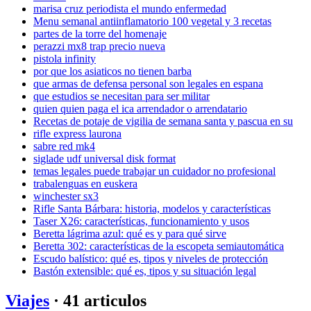
marisa cruz periodista el mundo enfermedad
Menu semanal antiinflamatorio 100 vegetal y 3 recetas
partes de la torre del homenaje
perazzi mx8 trap precio nueva
pistola infinity
por que los asiaticos no tienen barba
que armas de defensa personal son legales en espana
que estudios se necesitan para ser militar
quien quien paga el ica arrendador o arrendatario
Recetas de potaje de vigilia de semana santa y pascua en su
rifle express laurona
sabre red mk4
siglade udf universal disk format
temas legales puede trabajar un cuidador no profesional
trabalenguas en euskera
winchester sx3
Rifle Santa Bárbara: historia, modelos y características
Taser X26: características, funcionamiento y usos
Beretta lágrima azul: qué es y para qué sirve
Beretta 302: características de la escopeta semiautomática
Escudo balístico: qué es, tipos y niveles de protección
Bastón extensible: qué es, tipos y su situación legal
Viajes
· 41 articulos