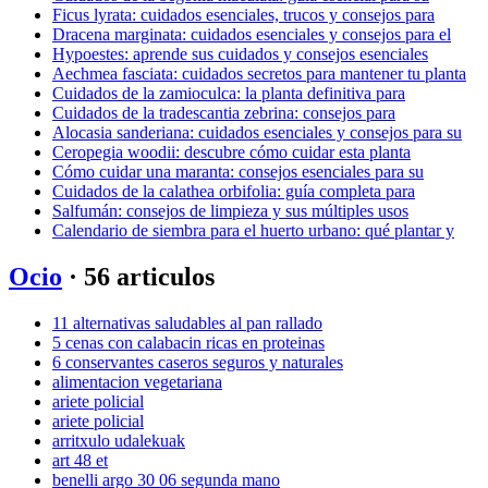
Ficus lyrata: cuidados esenciales, trucos y consejos para
Dracena marginata: cuidados esenciales y consejos para el
Hypoestes: aprende sus cuidados y consejos esenciales
Aechmea fasciata: cuidados secretos para mantener tu planta
Cuidados de la zamioculca: la planta definitiva para
Cuidados de la tradescantia zebrina: consejos para
Alocasia sanderiana: cuidados esenciales y consejos para su
Ceropegia woodii: descubre cómo cuidar esta planta
Cómo cuidar una maranta: consejos esenciales para su
Cuidados de la calathea orbifolia: guía completa para
Salfumán: consejos de limpieza y sus múltiples usos
Calendario de siembra para el huerto urbano: qué plantar y
Ocio
· 56 articulos
11 alternativas saludables al pan rallado
5 cenas con calabacin ricas en proteinas
6 conservantes caseros seguros y naturales
alimentacion vegetariana
ariete policial
ariete policial
arritxulo udalekuak
art 48 et
benelli argo 30 06 segunda mano