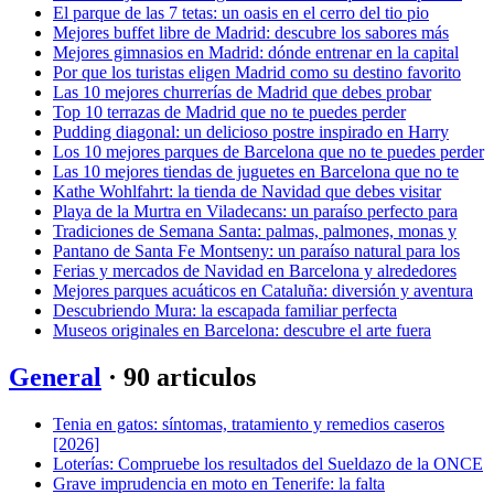
El parque de las 7 tetas: un oasis en el cerro del tio pio
Mejores buffet libre de Madrid: descubre los sabores más
Mejores gimnasios en Madrid: dónde entrenar en la capital
Por que los turistas eligen Madrid como su destino favorito
Las 10 mejores churrerías de Madrid que debes probar
Top 10 terrazas de Madrid que no te puedes perder
Pudding diagonal: un delicioso postre inspirado en Harry
Los 10 mejores parques de Barcelona que no te puedes perder
Las 10 mejores tiendas de juguetes en Barcelona que no te
Kathe Wohlfahrt: la tienda de Navidad que debes visitar
Playa de la Murtra en Viladecans: un paraíso perfecto para
Tradiciones de Semana Santa: palmas, palmones, monas y
Pantano de Santa Fe Montseny: un paraíso natural para los
Ferias y mercados de Navidad en Barcelona y alrededores
Mejores parques acuáticos en Cataluña: diversión y aventura
Descubriendo Mura: la escapada familiar perfecta
Museos originales en Barcelona: descubre el arte fuera
General
· 90 articulos
Tenia en gatos: síntomas, tratamiento y remedios caseros
[2026]
Loterías: Compruebe los resultados del Sueldazo de la ONCE
Grave imprudencia en moto en Tenerife: la falta