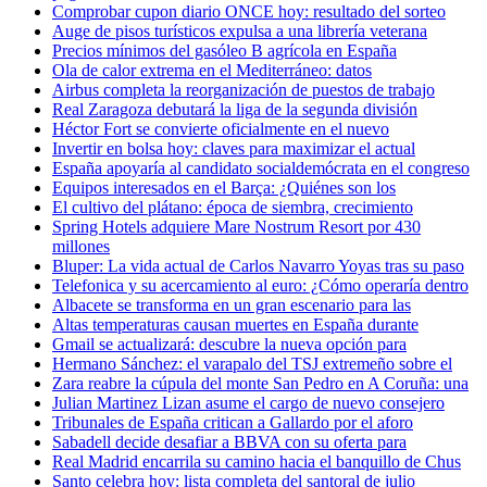
Comprobar cupon diario ONCE hoy: resultado del sorteo
Auge de pisos turísticos expulsa a una librería veterana
Precios mínimos del gasóleo B agrícola en España
Ola de calor extrema en el Mediterráneo: datos
Airbus completa la reorganización de puestos de trabajo
Real Zaragoza debutará la liga de la segunda división
Héctor Fort se convierte oficialmente en el nuevo
Invertir en bolsa hoy: claves para maximizar el actual
España apoyaría al candidato socialdemócrata en el congreso
Equipos interesados en el Barça: ¿Quiénes son los
El cultivo del plátano: época de siembra, crecimiento
Spring Hotels adquiere Mare Nostrum Resort por 430
millones
Bluper: La vida actual de Carlos Navarro Yoyas tras su paso
Telefonica y su acercamiento al euro: ¿Cómo operaría dentro
Albacete se transforma en un gran escenario para las
Altas temperaturas causan muertes en España durante
Gmail se actualizará: descubre la nueva opción para
Hermano Sánchez: el varapalo del TSJ extremeño sobre el
Zara reabre la cúpula del monte San Pedro en A Coruña: una
Julian Martinez Lizan asume el cargo de nuevo consejero
Tribunales de España critican a Gallardo por el aforo
Sabadell decide desafiar a BBVA con su oferta para
Real Madrid encarrila su camino hacia el banquillo de Chus
Santo celebra hoy: lista completa del santoral de julio