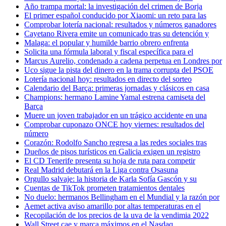
Año trampa mortal: la investigación del crimen de Borja
El primer español conducido por Xiaomi: un reto para las
Comprobar lotería nacional: resultados y números ganadores
Cayetano Rivera emite un comunicado tras su detención y
Malaga: el popular y humilde barrio obrero enfrenta
Solicita una fórmula laboral y fiscal específica para el
Marcus Aurelio, condenado a cadena perpetua en Londres por
Uco sigue la pista del dinero en la trama corrupta del PSOE
Lotería nacional hoy: resultados en directo del sorteo
Calendario del Barça: primeras jornadas y clásicos en casa
Champions: hermano Lamine Yamal estrena camiseta del
Barça
Muere un joven trabajador en un trágico accidente en una
Comprobar cuponazo ONCE hoy viernes: resultados del
número
Corazón: Rodolfo Sancho regresa a las redes sociales tras
Dueños de pisos turísticos en Galicia exigen un registro
El CD Tenerife presenta su hoja de ruta para competir
Real Madrid debutará en la Liga contra Osasuna
Orgullo salvaje: la historia de Karla Sofía Gascón y su
Cuentas de TikTok prometen tratamientos dentales
No duelo: hermanos Bellingham en el Mundial y la razón por
Aemet activa aviso amarillo por altas temperaturas en el
Recopilación de los precios de la uva de la vendimia 2022
Wall Street cae y marca máximos en el Nasdaq