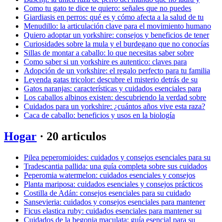
Como tu gato te dice te quiero: señales que no puedes
Giardiasis en perros: qué es y cómo afecta a la salud de tu
Menudillo: la articulación clave para el movimiento humano
Quiero adoptar un yorkshire: consejos y beneficios de tener
Curiosidades sobre la mula y el burdegano que no conocías
Sillas de montar a caballo: lo que necesitas saber sobre
Como saber si un yorkshire es autentico: claves para
Adopción de un yorkshire: el regalo perfecto para tu familia
Leyenda gatas tricolor: descubre el misterio detrás de su
Gatos naranjas: características y cuidados esenciales para
Los caballos albinos existen: descubriendo la verdad sobre
Cuidados para un yorkshire: ¿cuántos años vive esta raza?
Caca de caballo: beneficios y usos en la biología
Hogar
· 20 articulos
Pilea peperomioides: cuidados y consejos esenciales para su
Tradescantia pallida: una guía completa sobre sus cuidados
Peperomia watermelon: cuidados esenciales y consejos
Planta mariposa: cuidados esenciales y consejos prácticos
Costilla de Adán: consejos esenciales para su cuidado
Sansevieria: cuidados y consejos esenciales para mantener
Ficus elastica ruby: cuidados esenciales para mantener su
Cuidados de la begonia maculata: guía esencial para su