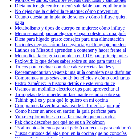
Momos veganos: descubre recetas deliciosas y saludables
Dieta índice glucémico: menú saludable para equilibrar tu
No dejes que la culebrilla te ataque: cómo prevenir su
Cuanto cuesta un implante de senos y cómo influye quien
paga
Metabolismo y tipos de cuerpo en mujeres: cómo influye
Menu semanal para adelgazar y bajar colesterol: una guía
Dieta para hígado graso: consejos para una alimentación
Pacientes negros: cómo la elegancia y el lenguaje pueden
Latinos en Missouri aprenden a contener y hacer frente al
Menu dieta keto: guía completa en PDF para principiantes
Paxlovid: lo que debes saber sobre su uso para tratar el
Trucos para cocinar con rice cakes: recetas fáciles y
Recetamanchurian vegetal: una guía completa para disfrutar
Compramos unas setas enoki: beneficios y cómo cocinarlas
Pedro Ximénez: la historia detrás de este vino dulce
Usamos un molinillo eléctrico: tips para aprovechar al
Trompetas de la muerte: un fascinante estudio sobre su
Tahini: qué es y para qué lo quiero en mi cocina
Compramos la verdura más fea de la frutería: ¿por qué
Como hacer un arroz en sartén: la guía perfecta para
Yuba: explorando esa cosa fascinante que nos rodea
Pak choi: descubre por qué no es un Pokémon
15 alimentos buenos para el pelo (con recetas para cuidarlo)
7 usos curiosos del alga nori en la cocina que no conocías