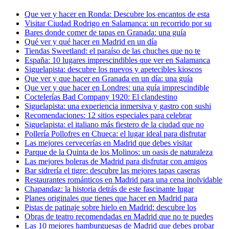
Que ver y hacer en Ronda: Descubre los encantos de esta
Visitar Ciudad Rodrigo en Salamanca: un recorrido por su
Bares donde comer de tapas en Granada: una guía
Qué ver y qué hacer en Madrid en un día
Tiendas Sweetland: el paraíso de las chuches que no te
España: 10 lugares imprescindibles que ver en Salamanca
Siguelapista: descubre los nuevos y apetecibles kioscos
Que ver y que hacer en Granada en un día: una guía
Que ver y que hacer en Londres: una guía imprescindible
Coctelerías Bad Company 1920: El clandestino
Siguelapista: una experiencia inmersiva y gastro con sushi
Recomendaciones: 12 sitios especiales para celebrar
Siguelapista: el italiano más fiestero de la ciudad que no
Pollería Pollofres en Chueca: el lugar ideal para disfrutar
Las mejores cervecerías en Madrid que debes visitar
Parque de la Quinta de los Molinos: un oasis de naturaleza
Las mejores boleras de Madrid para disfrutar con amigos
Bar sidrería el tigre: descubre las mejores tapas caseras
Restaurantes románticos en Madrid para una cena inolvidable
Chapandaz: la historia detrás de este fascinante lugar
Planes originales que tienes que hacer en Madrid para
Pistas de patinaje sobre hielo en Madrid: descubre los
Obras de teatro recomendadas en Madrid que no te puedes
Las 10 mejores hamburguesas de Madrid que debes probar