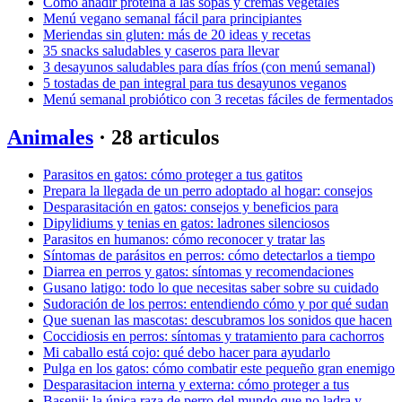
Cómo añadir proteína a las sopas y cremas vegetales
Menú vegano semanal fácil para principiantes
Meriendas sin gluten: más de 20 ideas y recetas
35 snacks saludables y caseros para llevar
3 desayunos saludables para días fríos (con menú semanal)
5 tostadas de pan integral para tus desayunos veganos
Menú semanal probiótico con 3 recetas fáciles de fermentados
Animales
· 28 articulos
Parasitos en gatos: cómo proteger a tus gatitos
Prepara la llegada de un perro adoptado al hogar: consejos
Desparasitación en gatos: consejos y beneficios para
Dipylidiums y tenias en gatos: ladrones silenciosos
Parasitos en humanos: cómo reconocer y tratar las
Síntomas de parásitos en perros: cómo detectarlos a tiempo
Diarrea en perros y gatos: síntomas y recomendaciones
Gusano latigo: todo lo que necesitas saber sobre su cuidado
Sudoración de los perros: entendiendo cómo y por qué sudan
Que suenan las mascotas: descubramos los sonidos que hacen
Coccidiosis en perros: síntomas y tratamiento para cachorros
Mi caballo está cojo: qué debo hacer para ayudarlo
Pulga en los gatos: cómo combatir este pequeño gran enemigo
Desparasitacion interna y externa: cómo proteger a tus
Basenji: la única raza de perro del mundo que no ladra y