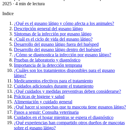
2025 · 4 min de lectura
Indice
¿Qué es el gusano látigo y cómo afecta a los animales?
Descripción general del gusano látigo
Síntomas de la infección por gusano látigo
¿Cuál es el ciclo de vida del gusano látigo?
Desarrollo del gusano látigo fuera del huésped
Desarrollo del gusano látigo dentro del huésped
¿Cómo se diagnostica la infección por gusano látigo?
Pruebas de laboratorio y diagnóstico
Importancia de la detección temprana
¿Cuáles son los tratamientos disponibles para el gusano
látigo?
Medicamentos efectivos para el tratamiento
Cuidados adicionales durante el tratamiento
¿Qué cuidados y medidas preventivas deben considerarse?
Prácticas de higiene y salud
Alimentación y cuidado general
¿Qué hacer si sospechas que tu mascota tiene gusanos látigo?
Pasos a seguir: Consulta veterinaria
Cuidados en el hogar mientras se espera el diagnóstico
¿Qué experiencias han compartido otros dueños de mascotas
sobre el gusano látigo?