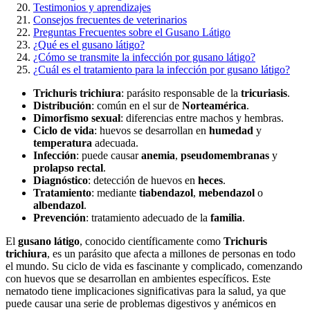
Testimonios y aprendizajes
Consejos frecuentes de veterinarios
Preguntas Frecuentes sobre el Gusano Látigo
¿Qué es el gusano látigo?
¿Cómo se transmite la infección por gusano látigo?
¿Cuál es el tratamiento para la infección por gusano látigo?
Trichuris trichiura
: parásito responsable de la
tricuriasis
.
Distribución
: común en el sur de
Norteamérica
.
Dimorfismo sexual
: diferencias entre machos y hembras.
Ciclo de vida
: huevos se desarrollan en
humedad
y
temperatura
adecuada.
Infección
: puede causar
anemia
,
pseudomembranas
y
prolapso rectal
.
Diagnóstico
: detección de huevos en
heces
.
Tratamiento
: mediante
tiabendazol
,
mebendazol
o
albendazol
.
Prevención
: tratamiento adecuado de la
familia
.
El
gusano látigo
, conocido científicamente como
Trichuris
trichiura
, es un parásito que afecta a millones de personas en todo
el mundo. Su ciclo de vida es fascinante y complicado, comenzando
con huevos que se desarrollan en ambientes específicos. Este
nematodo tiene implicaciones significativas para la salud, ya que
puede causar una serie de problemas digestivos y anémicos en