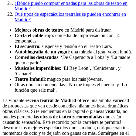
¿Dónde puedo comprar entradas para las obras de teatro en
Madrid?
Qué tipos de espectáculos teatrales se pueden encontrar en
Madrid?
Mejores obras de teatro
en Madrid para disfrutar.
Corta el cable rojo
: comedia de improvisación con 14
temporadas.
El secuestro
: suspense y tensión en el Teatro Lara.
Autobiografía de un yogui
: una mirada al gran yogui hindú.
Comedias destacadas
: ‘De Caperucita a Loba’ y ‘La madre
que me parió’.
Musicales imperdibles
: ‘El Rey León’, ‘Cenicienta’, y
‘Cabaret’.
Teatro Infantil
: mágico para los más jóvenes.
Otras obras recomendadas: ‘No me toques el cuento’ y ‘La
función que sale mal’.
La vibrante
escena teatral
de
Madrid
ofrece una amplia variedad
de propuestas que van desde comedias hilarantes hasta dramáticas
obras clásicas. Si te encuentras en la capital o planeas visitarla, no
puedes perderte las
obras de teatro recomendadas
que están
causando sensación. Este recorrido por la cartelera te permitirá
descubrir los mejores espectáculos que, sin duda, enriquecerán tus
momentos de ocio y te dejarán con ganas de más. Sumérgete en el