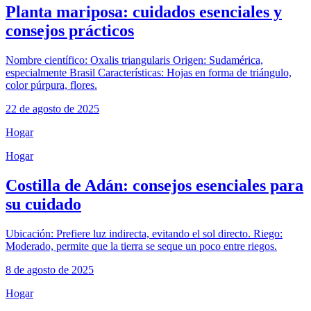
Planta mariposa: cuidados esenciales y
consejos prácticos
Nombre científico: Oxalis triangularis Origen: Sudamérica,
especialmente Brasil Características: Hojas en forma de triángulo,
color púrpura, flores.
22 de agosto de 2025
Hogar
Hogar
Costilla de Adán: consejos esenciales para
su cuidado
Ubicación: Prefiere luz indirecta, evitando el sol directo. Riego:
Moderado, permite que la tierra se seque un poco entre riegos.
8 de agosto de 2025
Hogar