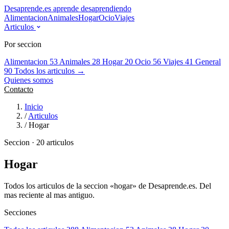
Desaprende.es
aprende desaprendiendo
Alimentacion
Animales
Hogar
Ocio
Viajes
Articulos
Por seccion
Alimentacion
53
Animales
28
Hogar
20
Ocio
56
Viajes
41
General
90
Todos los articulos →
Quienes somos
Contacto
Inicio
/
Articulos
/
Hogar
Seccion · 20 articulos
Hogar
Todos los articulos de la seccion «hogar» de Desaprende.es. Del
mas reciente al mas antiguo.
Secciones