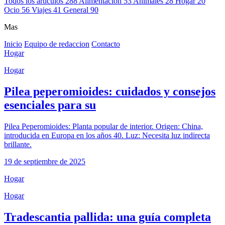
Todos los articulos
288
Alimentacion
53
Animales
28
Hogar
20
Ocio
56
Viajes
41
General
90
Mas
Inicio
Equipo de redaccion
Contacto
Hogar
Hogar
Pilea peperomioides: cuidados y consejos
esenciales para su
Pilea Peperomioides: Planta popular de interior. Origen: China,
introducida en Europa en los años 40. Luz: Necesita luz indirecta
brillante.
19 de septiembre de 2025
Hogar
Hogar
Tradescantia pallida: una guía completa