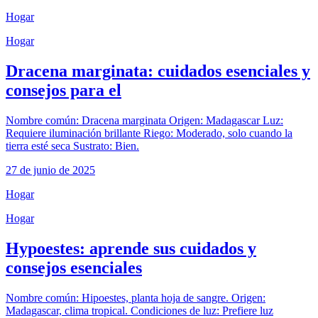
Hogar
Hogar
Dracena marginata: cuidados esenciales y
consejos para el
Nombre común: Dracena marginata Origen: Madagascar Luz:
Requiere iluminación brillante Riego: Moderado, solo cuando la
tierra esté seca Sustrato: Bien.
27 de junio de 2025
Hogar
Hogar
Hypoestes: aprende sus cuidados y
consejos esenciales
Nombre común: Hipoestes, planta hoja de sangre. Origen:
Madagascar, clima tropical. Condiciones de luz: Prefiere luz