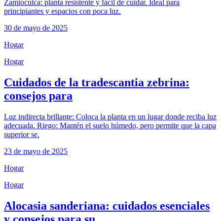
Zamioculca: planta resistente y fácil de cuidar. Ideal para
principiantes y espacios con poca luz.
30 de mayo de 2025
Hogar
Hogar
Cuidados de la tradescantia zebrina:
consejos para
Luz indirecta brillante: Coloca la planta en un lugar donde reciba luz
adecuada. Riego: Mantén el suelo húmedo, pero permite que la capa
superior se.
23 de mayo de 2025
Hogar
Hogar
Alocasia sanderiana: cuidados esenciales
y consejos para su