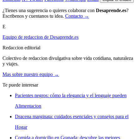
¿Tienes una sugerencia o quieres colaborar con
Desaprende.es
?
Escribenos y cuentanos tu idea.
Contacto →
E
Equipo de redaccion de Desaprende.es
Redaccion editorial
Colectivo de redaccion divulgativa sobre vida cotidiana, naturaleza
y viajes.
Mas sobre nuestro equipo →
Te puede interesar
Pacientes negros: cómo la elegancia y el lenguaje pueden
Alimentacion
Dracena marginata: cuidados esenciales y consejos para el
Hogar
Comida a domicilio en Granada: descubre las mejores