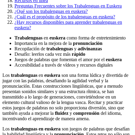
Recursos en línea
Preguntas Frecuentes sobre los Trabalenguas en Euskera
¿Qué son los trabalenguas en euskera?
¿Cuál es el propósito de los trabalenguas en euskera?
¿Hay recursos disponibles para aprender trabalenguas en
euskera?
Trabalenguas
en
euskera
como forma de entretenimiento
Importancia en la mejora de la
pronunciación
Recopilación de
trabalenguas
y
adivinanzas
Desafío: leerlos cada vez más
rápido
Juegos de palabras que fomentan el amor por el
euskera
Accesibilidad a través de vídeos y recursos digitales
Los
trabalenguas
en
euskera
son una forma lúdica y divertida de
jugar con las palabras, desafiando la agilidad verbal y la
pronunciación. Estas construcciones lingüísticas, que a menudo
presentan sonidos similares y una estructura rítmica, se han
transmitido a lo largo de generaciones, convirtiéndose en un
elemento cultural valioso de la lengua vasca. Recitar y practicar
estos juegos de palabras no solo proporciona diversión, sino que
también ayuda a mejorar la
fluidez
y
comprensión
del idioma,
incentivando el aprendizaje de manera amena.
Los
trabalenguas en euskera
son juegos de palabras que desafían
la habilidad lingüística y la
pronunciación
. Estos retos no sólo son