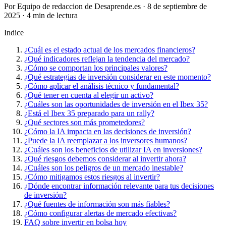
Por Equipo de redaccion de Desaprende.es · 8 de septiembre de
2025 · 4 min de lectura
Indice
¿Cuál es el estado actual de los mercados financieros?
¿Qué indicadores reflejan la tendencia del mercado?
¿Cómo se comportan los principales valores?
¿Qué estrategias de inversión considerar en este momento?
¿Cómo aplicar el análisis técnico y fundamental?
¿Qué tener en cuenta al elegir un activo?
¿Cuáles son las oportunidades de inversión en el Ibex 35?
¿Está el Ibex 35 preparado para un rally?
¿Qué sectores son más prometedores?
¿Cómo la IA impacta en las decisiones de inversión?
¿Puede la IA reemplazar a los inversores humanos?
¿Cuáles son los beneficios de utilizar IA en inversiones?
¿Qué riesgos debemos considerar al invertir ahora?
¿Cuáles son los peligros de un mercado inestable?
¿Cómo mitigamos estos riesgos al invertir?
¿Dónde encontrar información relevante para tus decisiones
de inversión?
¿Qué fuentes de información son más fiables?
¿Cómo configurar alertas de mercado efectivas?
FAQ sobre invertir en bolsa hoy