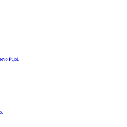
uevo Pujol.
o.