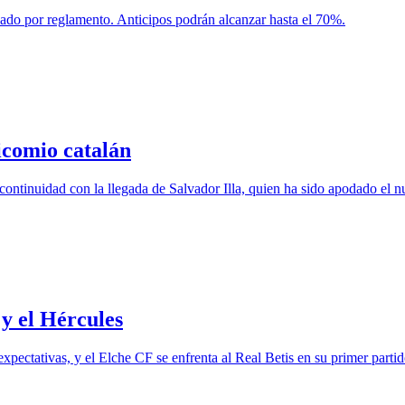
zado por reglamento. Anticipos podrán alcanzar hasta el 70%.
nicomio catalán
ontinuidad con la llegada de Salvador Illa, quien ha sido apodado el n
 y el Hércules
ctativas, y el Elche CF se enfrenta al Real Betis en su primer partid