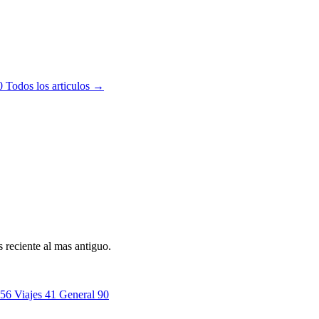
0
Todos los articulos →
 reciente al mas antiguo.
56
Viajes
41
General
90