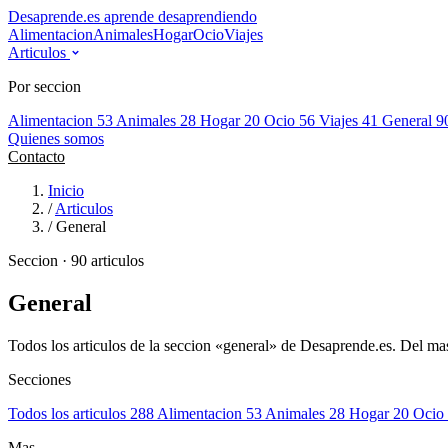
Desaprende.es
aprende desaprendiendo
Alimentacion
Animales
Hogar
Ocio
Viajes
Articulos
Por seccion
Alimentacion
53
Animales
28
Hogar
20
Ocio
56
Viajes
41
General
9
Quienes somos
Contacto
Inicio
/
Articulos
/
General
Seccion · 90 articulos
General
Todos los articulos de la seccion «general» de Desaprende.es. Del mas
Secciones
Todos los articulos
288
Alimentacion
53
Animales
28
Hogar
20
Ocio
Mas