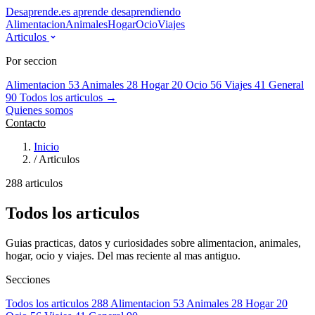
Desaprende.es
aprende desaprendiendo
Alimentacion
Animales
Hogar
Ocio
Viajes
Articulos
Por seccion
Alimentacion
53
Animales
28
Hogar
20
Ocio
56
Viajes
41
General
90
Todos los articulos →
Quienes somos
Contacto
Inicio
/
Articulos
288 articulos
Todos los articulos
Guias practicas, datos y curiosidades sobre alimentacion, animales,
hogar, ocio y viajes. Del mas reciente al mas antiguo.
Secciones
Todos los articulos
288
Alimentacion
53
Animales
28
Hogar
20