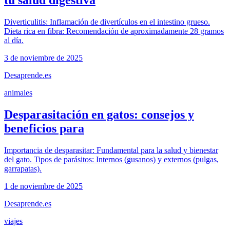
tu salud digestiva
Diverticulitis: Inflamación de divertículos en el intestino grueso.
Dieta rica en fibra: Recomendación de aproximadamente 28 gramos
al día.
3 de noviembre de 2025
Desaprende.es
animales
Desparasitación en gatos: consejos y
beneficios para
Importancia de desparasitar: Fundamental para la salud y bienestar
del gato. Tipos de parásitos: Internos (gusanos) y externos (pulgas,
garrapatas).
1 de noviembre de 2025
Desaprende.es
viajes