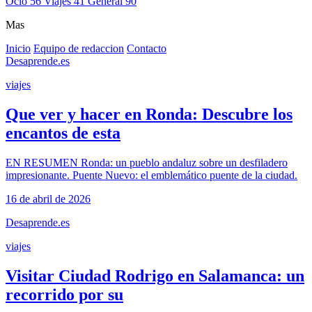
Ocio
56
Viajes
41
General
90
Mas
Inicio
Equipo de redaccion
Contacto
Desaprende.es
viajes
Que ver y hacer en Ronda: Descubre los
encantos de esta
EN RESUMEN Ronda: un pueblo andaluz sobre un desfiladero
impresionante. Puente Nuevo: el emblemático puente de la ciudad.
16 de abril de 2026
Desaprende.es
viajes
Visitar Ciudad Rodrigo en Salamanca: un
recorrido por su