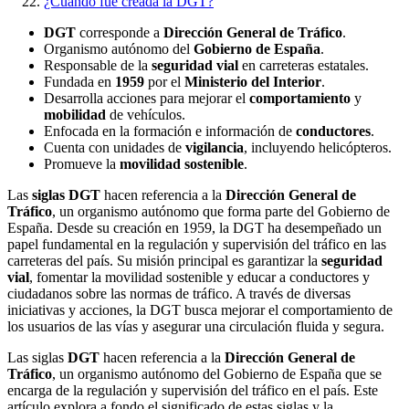
¿Cuándo fue creada la DGT?
DGT
corresponde a
Dirección General de Tráfico
.
Organismo autónomo del
Gobierno de España
.
Responsable de la
seguridad vial
en carreteras estatales.
Fundada en
1959
por el
Ministerio del Interior
.
Desarrolla acciones para mejorar el
comportamiento
y
mobilidad
de vehículos.
Enfocada en la formación e información de
conductores
.
Cuenta con unidades de
vigilancia
, incluyendo helicópteros.
Promueve la
movilidad sostenible
.
Las
siglas DGT
hacen referencia a la
Dirección General de
Tráfico
, un organismo autónomo que forma parte del Gobierno de
España. Desde su creación en 1959, la DGT ha desempeñado un
papel fundamental en la regulación y supervisión del tráfico en las
carreteras del país. Su misión principal es garantizar la
seguridad
vial
, fomentar la movilidad sostenible y educar a conductores y
ciudadanos sobre las normas de tráfico. A través de diversas
iniciativas y acciones, la DGT busca mejorar el comportamiento de
los usuarios de las vías y asegurar una circulación fluida y segura.
Las siglas
DGT
hacen referencia a la
Dirección General de
Tráfico
, un organismo autónomo del Gobierno de España que se
encarga de la regulación y supervisión del tráfico en el país. Este
artículo explora a fondo el significado de estas siglas y la