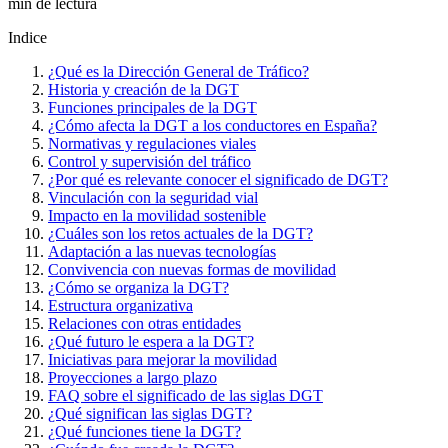
min de lectura
Indice
¿Qué es la Dirección General de Tráfico?
Historia y creación de la DGT
Funciones principales de la DGT
¿Cómo afecta la DGT a los conductores en España?
Normativas y regulaciones viales
Control y supervisión del tráfico
¿Por qué es relevante conocer el significado de DGT?
Vinculación con la seguridad vial
Impacto en la movilidad sostenible
¿Cuáles son los retos actuales de la DGT?
Adaptación a las nuevas tecnologías
Convivencia con nuevas formas de movilidad
¿Cómo se organiza la DGT?
Estructura organizativa
Relaciones con otras entidades
¿Qué futuro le espera a la DGT?
Iniciativas para mejorar la movilidad
Proyecciones a largo plazo
FAQ sobre el significado de las siglas DGT
¿Qué significan las siglas DGT?
¿Qué funciones tiene la DGT?