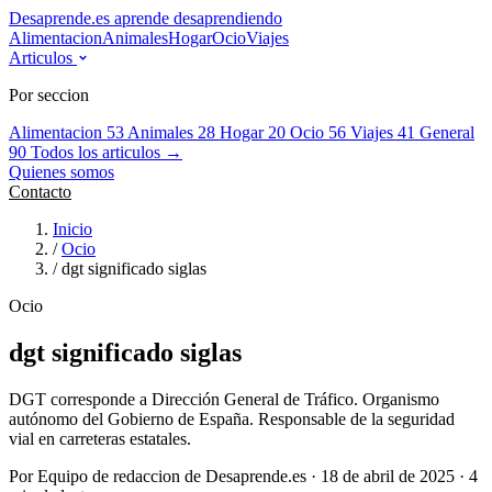
Desaprende.es
aprende desaprendiendo
Alimentacion
Animales
Hogar
Ocio
Viajes
Articulos
Por seccion
Alimentacion
53
Animales
28
Hogar
20
Ocio
56
Viajes
41
General
90
Todos los articulos →
Quienes somos
Contacto
Inicio
/
Ocio
/
dgt significado siglas
Ocio
dgt significado siglas
DGT corresponde a Dirección General de Tráfico. Organismo
autónomo del Gobierno de España. Responsable de la seguridad
vial en carreteras estatales.
Por Equipo de redaccion de Desaprende.es · 18 de abril de 2025 · 4