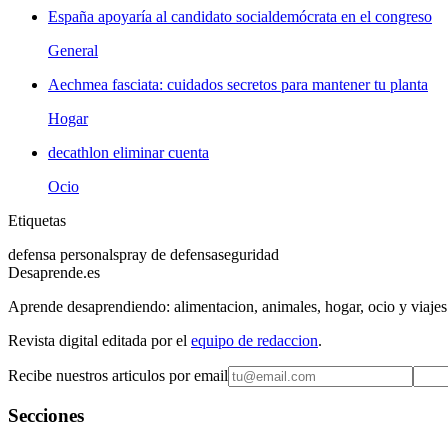
España apoyaría al candidato socialdemócrata en el congreso
General
Aechmea fasciata: cuidados secretos para mantener tu planta
Hogar
decathlon eliminar cuenta
Ocio
Etiquetas
defensa personal
spray de defensa
seguridad
Desaprende.es
Aprende desaprendiendo: alimentacion, animales, hogar, ocio y viajes
Revista digital editada por el
equipo de redaccion
.
Recibe nuestros articulos por email
Secciones