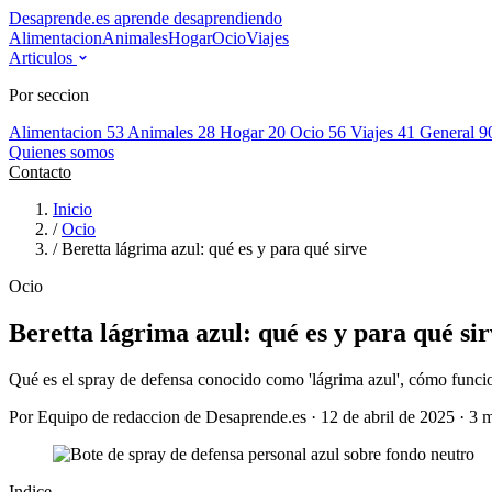
Desaprende.es
aprende desaprendiendo
Alimentacion
Animales
Hogar
Ocio
Viajes
Articulos
Por seccion
Alimentacion
53
Animales
28
Hogar
20
Ocio
56
Viajes
41
General
9
Quienes somos
Contacto
Inicio
/
Ocio
/
Beretta lágrima azul: qué es y para qué sirve
Ocio
Beretta lágrima azul: qué es y para qué si
Qué es el spray de defensa conocido como 'lágrima azul', cómo funcion
Por Equipo de redaccion de Desaprende.es · 12 de abril de 2025 · 3 m
Indice