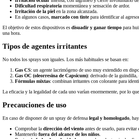
Irritación ocular
intensa, con lagrimeo y cierre involuntario de
Dificultad respiratoria
momentánea y sensación de ardor.
Irritación de la piel
en la zona alcanzada.
En algunos casos,
marcado con tinte
para identificar al agresor
El objetivo de estos dispositivos es
disuadir y ganar tiempo
para hui
una hora.
Tipos de agentes irritantes
No todos los sprays son iguales. Los más habituales se basan en:
Gas CS
: un agente lacrimógeno de uso muy extendido en disposi
Gas OC (oleorresina de Capsicum)
: derivado de la guindilla
Fórmulas mixtas
: combinan irritantes con colorante para ident
La eficacia y la legalidad de cada uno varían enormemente, por lo qu
Precauciones de uso
En caso de disponer de un spray de defensa
legal y homologado
, ha
Comprobar la
dirección del viento
antes de usarlo, para evita
Mantenerlo
fuera del alcance de los niños
.