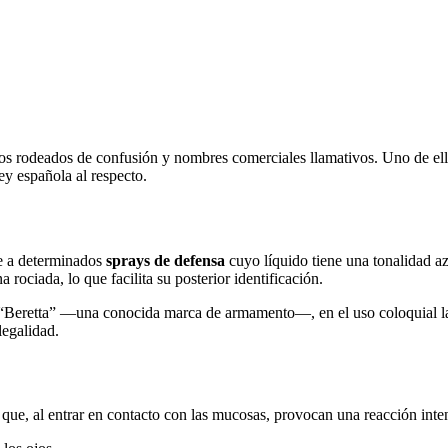
s rodeados de confusión y nombres comerciales llamativos. Uno de ell
ey española al respecto.
se a determinados
sprays de defensa
cuyo líquido tiene una tonalidad a
a rociada, lo que facilita su posterior identificación.
“Beretta” —una conocida marca de armamento—, en el uso coloquial la e
legalidad.
que, al entrar en contacto con las mucosas, provocan una reacción inten