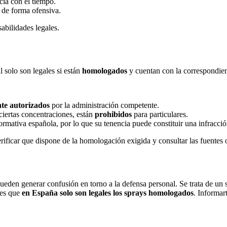
cia con el tiempo.
 de forma ofensiva.
abilidades legales.
l solo son legales si están
homologados
y cuentan con la correspondient
te autorizados
por la administración competente.
ciertas concentraciones, están
prohibidos
para particulares.
ormativa española, por lo que su tenencia puede constituir una infracció
erificar que dispone de la homologación exigida y consultar las fuentes 
en generar confusión en torno a la defensa personal. Se trata de un sp
 es que
en España solo son legales los sprays homologados
. Informar