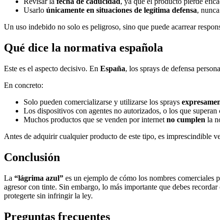
Revisar la
fecha de caducidad
, ya que el producto pierde efica
Usarlo
únicamente en situaciones de legítima defensa
, nunca
Un uso indebido no solo es peligroso, sino que puede acarrear respons
Qué dice la normativa española
Este es el aspecto decisivo. En
España
, los sprays de defensa persona
En concreto:
Solo pueden comercializarse y utilizarse los sprays
expresamen
Los dispositivos con agentes no autorizados, o los que superan 
Muchos productos que se venden por internet
no cumplen
la n
Antes de adquirir cualquier producto de este tipo, es imprescindible v
Conclusión
La
“lágrima azul”
es un ejemplo de cómo los nombres comerciales pued
agresor con tinte. Sin embargo, lo más importante que debes recordar
protegerte sin infringir la ley.
Preguntas frecuentes