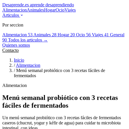
Desaprende.es
aprende desaprendiendo
Alimentacion
Animales
Hogar
Ocio
Viajes
Articulos
Por seccion
Alimentacion
53
Animales
28
Hogar
20
Ocio
56
Viajes
41
General
90
Todos los articulos →
Quienes somos
Contacto
Inicio
/
Alimentacion
/
Menú semanal probiótico con 3 recetas fáciles de
fermentados
Alimentacion
Menú semanal probiótico con 3 recetas
fáciles de fermentados
Un menú semanal probiótico con 3 recetas fáciles de fermentados
caseros (chucrut, yogur y kéfir de agua) para cuidar tu microbiota
intestinal, con ideas.