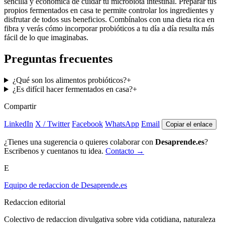
sencilla y económica de cuidar tu microbiota intestinal. Preparar tus
propios fermentados en casa te permite controlar los ingredientes y
disfrutar de todos sus beneficios. Combínalos con una dieta rica en
fibra y verás cómo incorporar probióticos a tu día a día resulta más
fácil de lo que imaginabas.
Preguntas frecuentes
¿Qué son los alimentos probióticos?
+
¿Es difícil hacer fermentados en casa?
+
Compartir
LinkedIn
X / Twitter
Facebook
WhatsApp
Email
Copiar el enlace
¿Tienes una sugerencia o quieres colaborar con
Desaprende.es
?
Escribenos y cuentanos tu idea.
Contacto →
E
Equipo de redaccion de Desaprende.es
Redaccion editorial
Colectivo de redaccion divulgativa sobre vida cotidiana, naturaleza