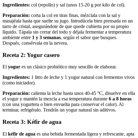
Ingredientes:
col (repollo) y sal (unos 15-20 g por kilo de col).
Preparación:
corta la col en tiras finas, mézclala con la sal y
masajéala hasta que suelte su jugo. Introdúcela bien prensada en un
tarro de cristal, asegurándote de que quede cubierta por su propio
líquido. Tápala sin cerrar del todo y déjala fermentar a temperatura
ambiente entre
1 y 3 semanas
, según el sabor que busques.
Después, consérvala en la nevera.
Receta 2: Yogur casero
El
yogur
es un clásico probiótico muy sencillo de elaborar.
Ingredientes:
1 litro de leche y 1 yogur natural con fermentos vivos
(como iniciador).
Preparación:
calienta la leche hasta unos 40-45 °C, disuelve en ella
el yogur y mantén la mezcla a esa temperatura durante
6 a 8 horas
(con una yogurtera o bien envuelta para conservar el calor). Al
terminar, refrigéralo. Tendrás un yogur natural sin aditivos.
Receta 3: Kéfir de agua
El
kéfir de agua
es una bebida fermentada ligera y refrescante, apta