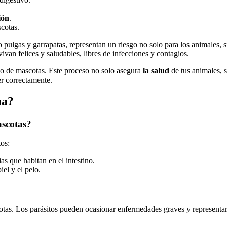
ión
.
cotas.
 pulgas y garrapatas, representan un riesgo no solo para los animales,
ivan felices y saludables, libres de infecciones y contagios.
ado de mascotas. Este proceso no solo asegura
la salud
de tus animales, 
r correctamente.
na?
ascotas?
tos:
as que habitan en el intestino.
iel y el pelo.
cotas. Los parásitos pueden ocasionar enfermedades graves y representa