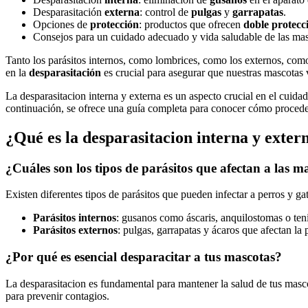
Desparasitación
externa
: control de
pulgas
y
garrapatas
.
Opciones de
protección
: productos que ofrecen
doble protecc
Consejos para un cuidado adecuado y vida saludable de las mas
Tanto los parásitos internos, como lombrices, como los externos, como
en la
desparasitación
es crucial para asegurar que nuestras mascotas v
La desparasitacion interna y externa es un aspecto crucial en el cuid
continuación, se ofrece una guía completa para conocer cómo procede
¿Qué es la desparasitacion interna y exter
¿Cuáles son los tipos de parásitos que afectan a las m
Existen diferentes tipos de parásitos que pueden infectar a perros y ga
Parásitos internos
: gusanos como áscaris, anquilostomas o teni
Parásitos externos
: pulgas, garrapatas y ácaros que afectan la p
¿Por qué es esencial desparacitar a tus mascotas?
La desparasitacion es fundamental para mantener la salud de tus mas
para prevenir contagios.