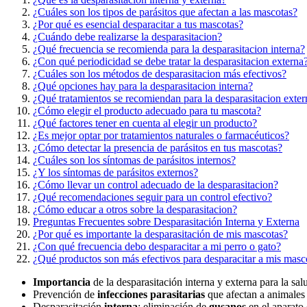
¿Cuáles son los tipos de parásitos que afectan a las mascotas?
¿Por qué es esencial desparacitar a tus mascotas?
¿Cuándo debe realizarse la desparasitacion?
¿Qué frecuencia se recomienda para la desparasitacion interna?
¿Con qué periodicidad se debe tratar la desparasitacion externa
¿Cuáles son los métodos de desparasitacion más efectivos?
¿Qué opciones hay para la desparasitacion interna?
¿Qué tratamientos se recomiendan para la desparasitacion exter
¿Cómo elegir el producto adecuado para tu mascota?
¿Qué factores tener en cuenta al elegir un producto?
¿Es mejor optar por tratamientos naturales o farmacéuticos?
¿Cómo detectar la presencia de parásitos en tus mascotas?
¿Cuáles son los síntomas de parásitos internos?
¿Y los síntomas de parásitos externos?
¿Cómo llevar un control adecuado de la desparasitacion?
¿Qué recomendaciones seguir para un control efectivo?
¿Cómo educar a otros sobre la desparasitacion?
Preguntas Frecuentes sobre Desparasitación Interna y Externa
¿Por qué es importante la desparasitación de mis mascotas?
¿Con qué frecuencia debo desparacitar a mi perro o gato?
¿Qué productos son más efectivos para desparacitar a mis masc
Importancia
de la desparasitación interna y externa para la sal
Prevención de
infecciones parasitarias
que afectan a animales
Desparasitación
interna
: eliminación de
gusanos
en el aparato 