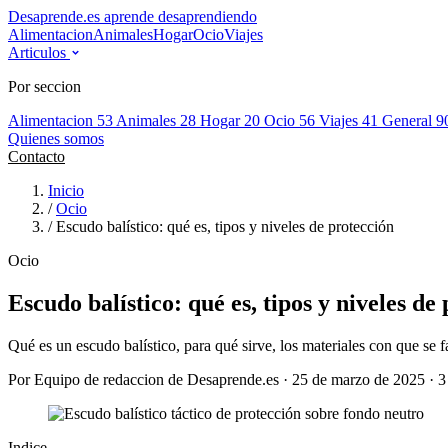
Desaprende.es
aprende desaprendiendo
Alimentacion
Animales
Hogar
Ocio
Viajes
Articulos
Por seccion
Alimentacion
53
Animales
28
Hogar
20
Ocio
56
Viajes
41
General
9
Quienes somos
Contacto
Inicio
/
Ocio
/
Escudo balístico: qué es, tipos y niveles de protección
Ocio
Escudo balístico: qué es, tipos y niveles de
Qué es un escudo balístico, para qué sirve, los materiales con que se fa
Por Equipo de redaccion de Desaprende.es · 25 de marzo de 2025 · 3 
Indice