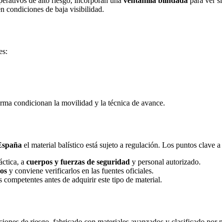
perativos de alto riesgo, incorporan una
ventanilla blindada
para ver s
en condiciones de baja visibilidad.
es:
orma condicionan la movilidad y la técnica de avance.
España
el material balístico está sujeto a regulación. Los puntos clave a
áctica, a
cuerpos y fuerzas de seguridad
y personal autorizado.
dos
y conviene verificarlos en las fuentes oficiales.
 competentes antes de adquirir este tipo de material.
ciones de riesgo, fabricado con materiales avanzados y clasificado por