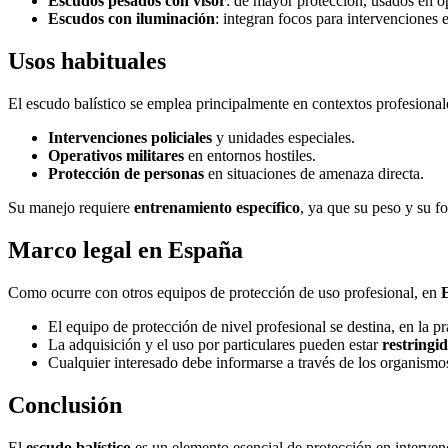
Escudos pesados con visor
: de mayor protección, usados en o
Escudos con iluminación
: integran focos para intervenciones 
Usos habituales
El escudo balístico se emplea principalmente en contextos profesional
Intervenciones policiales
y unidades especiales.
Operativos militares
en entornos hostiles.
Protección de personas
en situaciones de amenaza directa.
Su manejo requiere
entrenamiento específico
, ya que su peso y su f
Marco legal en España
Como ocurre con otros equipos de protección de uso profesional, en
El equipo de protección de nivel profesional se destina, en la pr
La adquisición y el uso por particulares pueden estar
restringi
Cualquier interesado debe informarse a través de los organismos
Conclusión
El
escudo balístico
es un elemento esencial de protección en interven