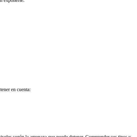
in exponerse.
 tener en cuenta:
 niveles según la amenaza que puede detener. Comprender sus tipos y