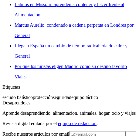
Latinos en Missouri aprenden a contener y hacer frente al
Alimentacion
Marcus Aurelio, condenado a cadena perpetua en Londres por
General
Llega a España un cambio de tiempo radical: ola de calor y
General
Por que los turistas eligen Madrid como su destino favorito
Viajes
Etiquetas
escudo balístico
protección
seguridad
equipo táctico
Desaprende.es
Aprende desaprendiendo: alimentacion, animales, hogar, ocio y viajes
Revista digital editada por el
equipo de redaccion
.
Recibe nuestros articulos por email