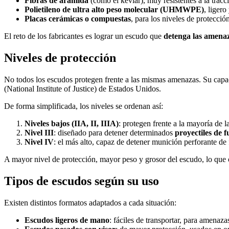
Fibras de aramida
(como el kevlar), muy resistentes a la tracc
Polietileno de ultra alto peso molecular (UHMWPE)
, ligero
Placas cerámicas o compuestas
, para los niveles de protección
El reto de los fabricantes es lograr un escudo que
detenga las amenaz
Niveles de protección
No todos los escudos protegen frente a las mismas amenazas. Su capa
(National Institute of Justice) de Estados Unidos.
De forma simplificada, los niveles se ordenan así:
Niveles bajos (IIA, II, IIIA)
: protegen frente a la mayoría de l
Nivel III
: diseñado para detener determinados
proyectiles de fu
Nivel IV
: el más alto, capaz de detener munición perforante de f
A mayor nivel de protección, mayor peso y grosor del escudo, lo que o
Tipos de escudos según su uso
Existen distintos formatos adaptados a cada situación:
Escudos ligeros de mano
: fáciles de transportar, para amenaza