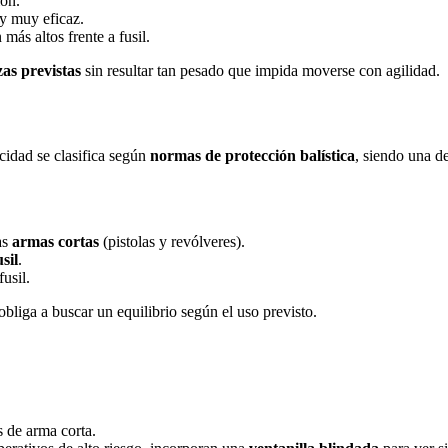
ión.
 y muy eficaz.
 más altos frente a fusil.
as previstas
sin resultar tan pesado que impida moverse con agilidad.
cidad se clasifica según
normas de protección balística
, siendo una d
as
armas cortas
(pistolas y revólveres).
sil
.
usil.
bliga a buscar un equilibrio según el uso previsto.
s de arma corta.