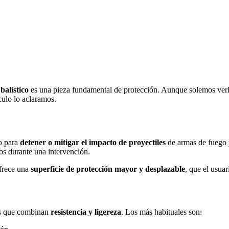
balístico
es una pieza fundamental de protección. Aunque solemos verlo 
culo lo aclaramos.
do para
detener o mitigar el impacto de proyectiles
de armas de fuego y
ros durante una intervención.
ofrece una
superficie de protección mayor y desplazable
, que el usua
os que combinan
resistencia y ligereza
. Los más habituales son: