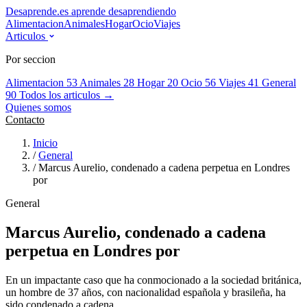
Desaprende.es
aprende desaprendiendo
Alimentacion
Animales
Hogar
Ocio
Viajes
Articulos
Por seccion
Alimentacion
53
Animales
28
Hogar
20
Ocio
56
Viajes
41
General
90
Todos los articulos →
Quienes somos
Contacto
Inicio
/
General
/
Marcus Aurelio, condenado a cadena perpetua en Londres
por
General
Marcus Aurelio, condenado a cadena
perpetua en Londres por
En un impactante caso que ha conmocionado a la sociedad británica,
un hombre de 37 años, con nacionalidad española y brasileña, ha
sido condenado a cadena.