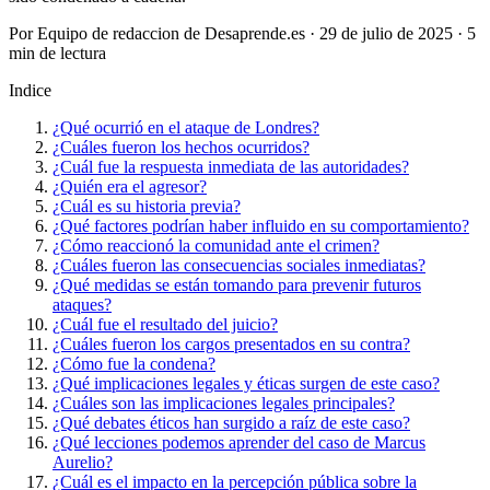
Por Equipo de redaccion de Desaprende.es · 29 de julio de 2025 · 5
min de lectura
Indice
¿Qué ocurrió en el ataque de Londres?
¿Cuáles fueron los hechos ocurridos?
¿Cuál fue la respuesta inmediata de las autoridades?
¿Quién era el agresor?
¿Cuál es su historia previa?
¿Qué factores podrían haber influido en su comportamiento?
¿Cómo reaccionó la comunidad ante el crimen?
¿Cuáles fueron las consecuencias sociales inmediatas?
¿Qué medidas se están tomando para prevenir futuros
ataques?
¿Cuál fue el resultado del juicio?
¿Cuáles fueron los cargos presentados en su contra?
¿Cómo fue la condena?
¿Qué implicaciones legales y éticas surgen de este caso?
¿Cuáles son las implicaciones legales principales?
¿Qué debates éticos han surgido a raíz de este caso?
¿Qué lecciones podemos aprender del caso de Marcus
Aurelio?
¿Cuál es el impacto en la percepción pública sobre la