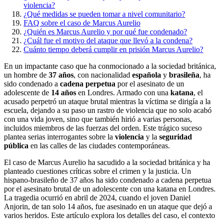
violencia?
¿Qué medidas se pueden tomar a nivel comunitario?
FAQ sobre el caso de Marcus Aurelio
¿Quién es Marcus Aurelio y por qué fue condenado?
¿Cuál fue el motivo del ataque que llevó a la condena?
Cuánto tiempo deberá cumplir en prisión Marcus Aurelio?
En un impactante caso que ha conmocionado a la sociedad británica,
un hombre de
37 años
, con nacionalidad
española
y
brasileña
, ha
sido condenado a
cadena perpetua
por el asesinato de un
adolescente de
14 años
en Londres. Armado con una
katana
, el
acusado perpetró un ataque brutal mientras la víctima se dirigía a la
escuela, dejando a su paso un rastro de violencia que no solo acabó
con una vida joven, sino que también hirió a varias personas,
incluidos miembros de las fuerzas del orden. Este trágico suceso
plantea serias interrogantes sobre la
violencia
y la
seguridad
pública
en las calles de las ciudades contemporáneas.
El caso de Marcus Aurelio ha sacudido a la sociedad británica y ha
planteado cuestiones críticas sobre el crimen y la justicia. Un
hispano-brasileño de 37 años ha sido condenado a cadena perpetua
por el asesinato brutal de un adolescente con una katana en Londres.
La tragedia ocurrió en abril de 2024, cuando el joven Daniel
Anjorin, de tan solo 14 años, fue asesinado en un ataque que dejó a
varios heridos. Este artículo explora los detalles del caso, el contexto