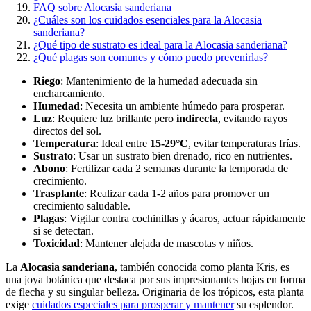
FAQ sobre Alocasia sanderiana
¿Cuáles son los cuidados esenciales para la Alocasia
sanderiana?
¿Qué tipo de sustrato es ideal para la Alocasia sanderiana?
¿Qué plagas son comunes y cómo puedo prevenirlas?
Riego
: Mantenimiento de la humedad adecuada sin
encharcamiento.
Humedad
: Necesita un ambiente húmedo para prosperar.
Luz
: Requiere luz brillante pero
indirecta
, evitando rayos
directos del sol.
Temperatura
: Ideal entre
15-29°C
, evitar temperaturas frías.
Sustrato
: Usar un sustrato bien drenado, rico en nutrientes.
Abono
: Fertilizar cada 2 semanas durante la temporada de
crecimiento.
Trasplante
: Realizar cada 1-2 años para promover un
crecimiento saludable.
Plagas
: Vigilar contra cochinillas y ácaros, actuar rápidamente
si se detectan.
Toxicidad
: Mantener alejada de mascotas y niños.
La
Alocasia sanderiana
, también conocida como planta Kris, es
una joya botánica que destaca por sus impresionantes hojas en forma
de flecha y su singular belleza. Originaria de los trópicos, esta planta
exige
cuidados especiales para prosperar y mantener
su esplendor.