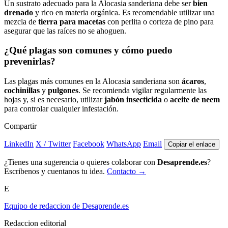
Un sustrato adecuado para la Alocasia sanderiana debe ser
bien
drenado
y rico en materia orgánica. Es recomendable utilizar una
mezcla de
tierra para macetas
con perlita o corteza de pino para
asegurar que las raíces no se ahoguen.
¿Qué plagas son comunes y cómo puedo
prevenirlas?
Las plagas más comunes en la Alocasia sanderiana son
ácaros
,
cochinillas
y
pulgones
. Se recomienda vigilar regularmente las
hojas y, si es necesario, utilizar
jabón insecticida
o
aceite de neem
para controlar cualquier infestación.
Compartir
LinkedIn
X / Twitter
Facebook
WhatsApp
Email
Copiar el enlace
¿Tienes una sugerencia o quieres colaborar con
Desaprende.es
?
Escribenos y cuentanos tu idea.
Contacto →
E
Equipo de redaccion de Desaprende.es
Redaccion editorial