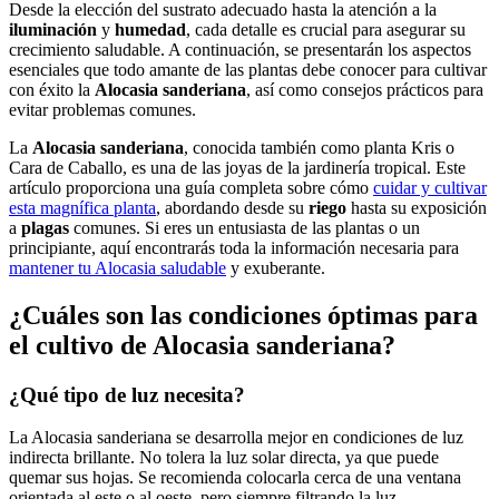
Desde la elección del sustrato adecuado hasta la atención a la
iluminación
y
humedad
, cada detalle es crucial para asegurar su
crecimiento saludable. A continuación, se presentarán los aspectos
esenciales que todo amante de las plantas debe conocer para cultivar
con éxito la
Alocasia sanderiana
, así como consejos prácticos para
evitar problemas comunes.
La
Alocasia sanderiana
, conocida también como planta Kris o
Cara de Caballo, es una de las joyas de la jardinería tropical. Este
artículo proporciona una guía completa sobre cómo
cuidar y cultivar
esta magnífica planta
, abordando desde su
riego
hasta su exposición
a
plagas
comunes. Si eres un entusiasta de las plantas o un
principiante, aquí encontrarás toda la información necesaria para
mantener tu Alocasia saludable
y exuberante.
¿Cuáles son las condiciones óptimas para
el cultivo de Alocasia sanderiana?
¿Qué tipo de luz necesita?
La Alocasia sanderiana se desarrolla mejor en condiciones de luz
indirecta brillante. No tolera la luz solar directa, ya que puede
quemar sus hojas. Se recomienda colocarla cerca de una ventana
orientada al este o al oeste, pero siempre filtrando la luz.