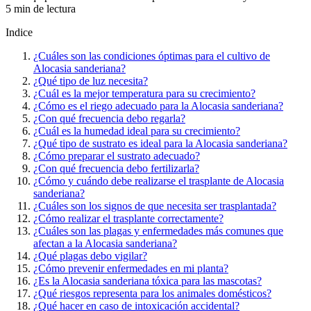
5 min de lectura
Indice
¿Cuáles son las condiciones óptimas para el cultivo de
Alocasia sanderiana?
¿Qué tipo de luz necesita?
¿Cuál es la mejor temperatura para su crecimiento?
¿Cómo es el riego adecuado para la Alocasia sanderiana?
¿Con qué frecuencia debo regarla?
¿Cuál es la humedad ideal para su crecimiento?
¿Qué tipo de sustrato es ideal para la Alocasia sanderiana?
¿Cómo preparar el sustrato adecuado?
¿Con qué frecuencia debo fertilizarla?
¿Cómo y cuándo debe realizarse el trasplante de Alocasia
sanderiana?
¿Cuáles son los signos de que necesita ser trasplantada?
¿Cómo realizar el trasplante correctamente?
¿Cuáles son las plagas y enfermedades más comunes que
afectan a la Alocasia sanderiana?
¿Qué plagas debo vigilar?
¿Cómo prevenir enfermedades en mi planta?
¿Es la Alocasia sanderiana tóxica para las mascotas?
¿Qué riesgos representa para los animales domésticos?
¿Qué hacer en caso de intoxicación accidental?