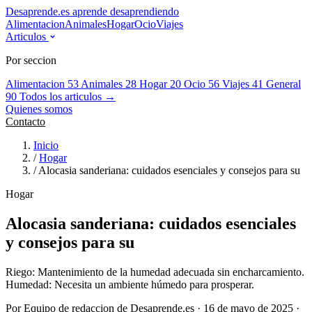
Desaprende.es
aprende desaprendiendo
Alimentacion
Animales
Hogar
Ocio
Viajes
Articulos
Por seccion
Alimentacion
53
Animales
28
Hogar
20
Ocio
56
Viajes
41
General
90
Todos los articulos →
Quienes somos
Contacto
Inicio
/
Hogar
/
Alocasia sanderiana: cuidados esenciales y consejos para su
Hogar
Alocasia sanderiana: cuidados esenciales
y consejos para su
Riego: Mantenimiento de la humedad adecuada sin encharcamiento.
Humedad: Necesita un ambiente húmedo para prosperar.
Por Equipo de redaccion de Desaprende.es · 16 de mayo de 2025 ·