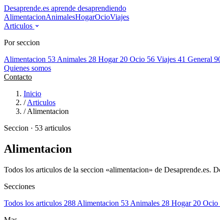
Desaprende.es
aprende desaprendiendo
Alimentacion
Animales
Hogar
Ocio
Viajes
Articulos
Por seccion
Alimentacion
53
Animales
28
Hogar
20
Ocio
56
Viajes
41
General
9
Quienes somos
Contacto
Inicio
/
Articulos
/
Alimentacion
Seccion · 53 articulos
Alimentacion
Todos los articulos de la seccion «alimentacion» de Desaprende.es. De
Secciones
Todos los articulos
288
Alimentacion
53
Animales
28
Hogar
20
Ocio
Mas