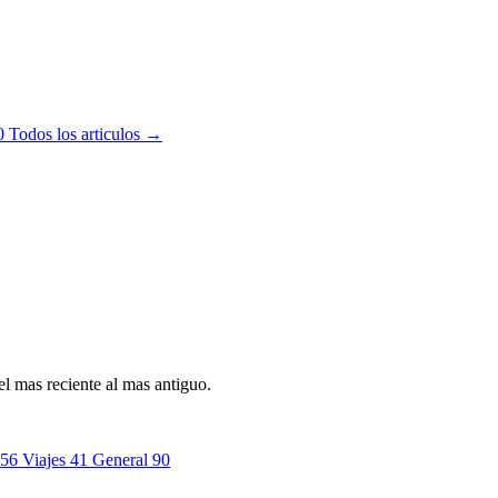
0
Todos los articulos →
l mas reciente al mas antiguo.
56
Viajes
41
General
90