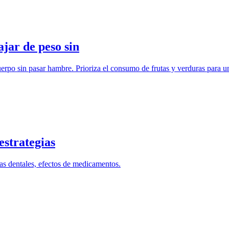
jar de peso sin
rpo sin pasar hambre. Prioriza el consumo de frutas y verduras para un
estrategias
mas dentales, efectos de medicamentos.