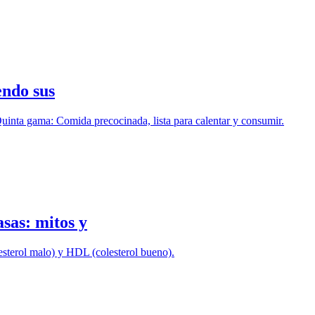
endo sus
uinta gama: Comida precocinada, lista para calentar y consumir.
asas: mitos y
esterol malo) y HDL (colesterol bueno).