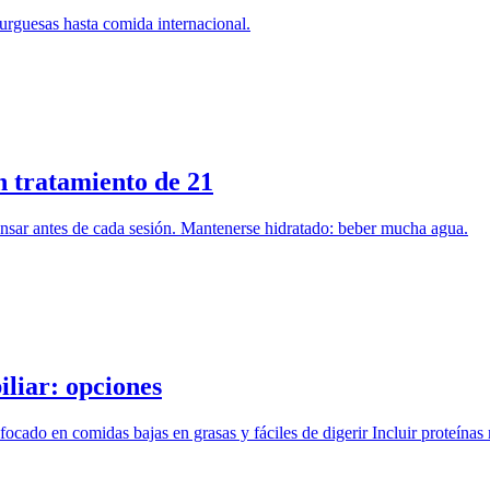
urguesas hasta comida internacional.
 tratamiento de 21
ansar antes de cada sesión. Mantenerse hidratado: beber mucha agua.
iliar: opciones
ocado en comidas bajas en grasas y fáciles de digerir Incluir proteínas