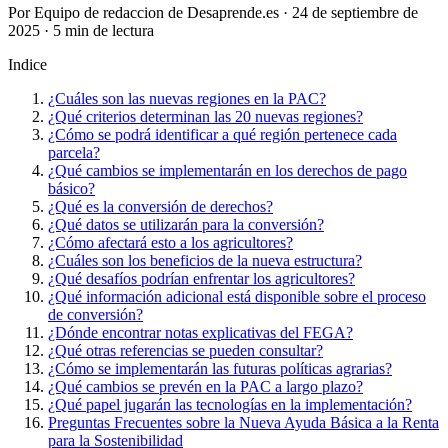
Por Equipo de redaccion de Desaprende.es · 24 de septiembre de
2025 · 5 min de lectura
Indice
¿Cuáles son las nuevas regiones en la PAC?
¿Qué criterios determinan las 20 nuevas regiones?
¿Cómo se podrá identificar a qué región pertenece cada
parcela?
¿Qué cambios se implementarán en los derechos de pago
básico?
¿Qué es la conversión de derechos?
¿Qué datos se utilizarán para la conversión?
¿Cómo afectará esto a los agricultores?
¿Cuáles son los beneficios de la nueva estructura?
¿Qué desafíos podrían enfrentar los agricultores?
¿Qué información adicional está disponible sobre el proceso
de conversión?
¿Dónde encontrar notas explicativas del FEGA?
¿Qué otras referencias se pueden consultar?
¿Cómo se implementarán las futuras políticas agrarias?
¿Qué cambios se prevén en la PAC a largo plazo?
¿Qué papel jugarán las tecnologías en la implementación?
Preguntas Frecuentes sobre la Nueva Ayuda Básica a la Renta
para la Sostenibilidad