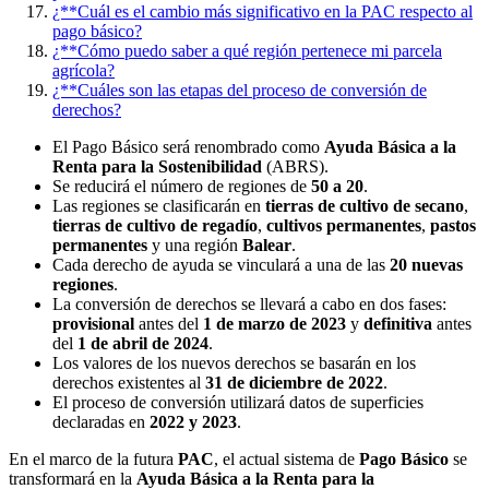
¿**Cuál es el cambio más significativo en la PAC respecto al
pago básico?
¿**Cómo puedo saber a qué región pertenece mi parcela
agrícola?
¿**Cuáles son las etapas del proceso de conversión de
derechos?
El Pago Básico será renombrado como
Ayuda Básica a la
Renta para la Sostenibilidad
(ABRS).
Se reducirá el número de regiones de
50 a 20
.
Las regiones se clasificarán en
tierras de cultivo de secano
,
tierras de cultivo de regadío
,
cultivos permanentes
,
pastos
permanentes
y una región
Balear
.
Cada derecho de ayuda se vinculará a una de las
20 nuevas
regiones
.
La conversión de derechos se llevará a cabo en dos fases:
provisional
antes del
1 de marzo de 2023
y
definitiva
antes
del
1 de abril de 2024
.
Los valores de los nuevos derechos se basarán en los
derechos existentes al
31 de diciembre de 2022
.
El proceso de conversión utilizará datos de superficies
declaradas en
2022 y 2023
.
En el marco de la futura
PAC
, el actual sistema de
Pago Básico
se
transformará en la
Ayuda Básica a la Renta para la