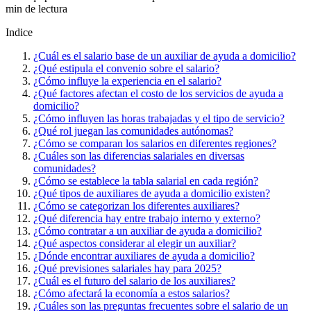
min de lectura
Indice
¿Cuál es el salario base de un auxiliar de ayuda a domicilio?
¿Qué estipula el convenio sobre el salario?
¿Cómo influye la experiencia en el salario?
¿Qué factores afectan el costo de los servicios de ayuda a
domicilio?
¿Cómo influyen las horas trabajadas y el tipo de servicio?
¿Qué rol juegan las comunidades autónomas?
¿Cómo se comparan los salarios en diferentes regiones?
¿Cuáles son las diferencias salariales en diversas
comunidades?
¿Cómo se establece la tabla salarial en cada región?
¿Qué tipos de auxiliares de ayuda a domicilio existen?
¿Cómo se categorizan los diferentes auxiliares?
¿Qué diferencia hay entre trabajo interno y externo?
¿Cómo contratar a un auxiliar de ayuda a domicilio?
¿Qué aspectos considerar al elegir un auxiliar?
¿Dónde encontrar auxiliares de ayuda a domicilio?
¿Qué previsiones salariales hay para 2025?
¿Cuál es el futuro del salario de los auxiliares?
¿Cómo afectará la economía a estos salarios?
¿Cuáles son las preguntas frecuentes sobre el salario de un