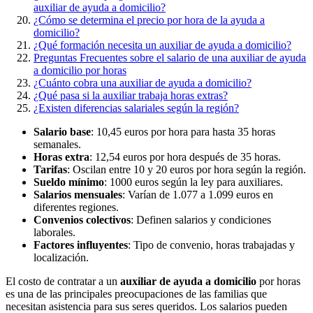
auxiliar de ayuda a domicilio?
¿Cómo se determina el precio por hora de la ayuda a
domicilio?
¿Qué formación necesita un auxiliar de ayuda a domicilio?
Preguntas Frecuentes sobre el salario de una auxiliar de ayuda
a domicilio por horas
¿Cuánto cobra una auxiliar de ayuda a domicilio?
¿Qué pasa si la auxiliar trabaja horas extras?
¿Existen diferencias salariales según la región?
Salario base
: 10,45 euros por hora para hasta 35 horas
semanales.
Horas extra
: 12,54 euros por hora después de 35 horas.
Tarifas
: Oscilan entre 10 y 20 euros por hora según la región.
Sueldo mínimo
: 1000 euros según la ley para auxiliares.
Salarios mensuales
: Varían de 1.077 a 1.099 euros en
diferentes regiones.
Convenios colectivos
: Definen salarios y condiciones
laborales.
Factores influyentes
: Tipo de convenio, horas trabajadas y
localización.
El costo de contratar a un
auxiliar de ayuda a domicilio
por horas
es una de las principales preocupaciones de las familias que
necesitan asistencia para sus seres queridos. Los salarios pueden