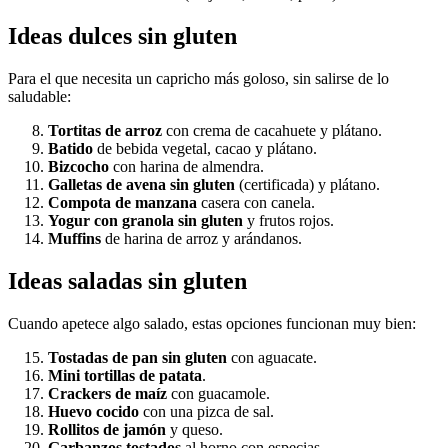
Ideas dulces sin gluten
Para el que necesita un capricho más goloso, sin salirse de lo
saludable:
Tortitas de arroz
con crema de cacahuete y plátano.
Batido
de bebida vegetal, cacao y plátano.
Bizcocho
con harina de almendra.
Galletas de avena sin gluten
(certificada) y plátano.
Compota de manzana
casera con canela.
Yogur con granola sin gluten
y frutos rojos.
Muffins
de harina de arroz y arándanos.
Ideas saladas sin gluten
Cuando apetece algo salado, estas opciones funcionan muy bien:
Tostadas de pan sin gluten
con aguacate.
Mini tortillas de patata
.
Crackers de maíz
con guacamole.
Huevo cocido
con una pizca de sal.
Rollitos de jamón
y queso.
Garbanzos tostados
al horno con especias.