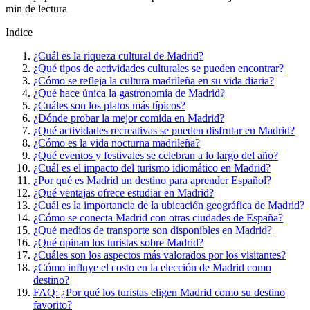
min de lectura
Indice
¿Cuál es la riqueza cultural de Madrid?
¿Qué tipos de actividades culturales se pueden encontrar?
¿Cómo se refleja la cultura madrileña en su vida diaria?
¿Qué hace única la gastronomía de Madrid?
¿Cuáles son los platos más típicos?
¿Dónde probar la mejor comida en Madrid?
¿Qué actividades recreativas se pueden disfrutar en Madrid?
¿Cómo es la vida nocturna madrileña?
¿Qué eventos y festivales se celebran a lo largo del año?
¿Cuál es el impacto del turismo idiomático en Madrid?
¿Por qué es Madrid un destino para aprender Español?
¿Qué ventajas ofrece estudiar en Madrid?
¿Cuál es la importancia de la ubicación geográfica de Madrid?
¿Cómo se conecta Madrid con otras ciudades de España?
¿Qué medios de transporte son disponibles en Madrid?
¿Qué opinan los turistas sobre Madrid?
¿Cuáles son los aspectos más valorados por los visitantes?
¿Cómo influye el costo en la elección de Madrid como
destino?
FAQ: ¿Por qué los turistas eligen Madrid como su destino
favorito?