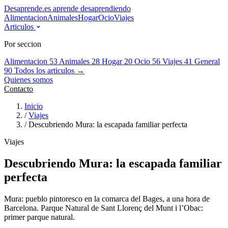
Desaprende.es
aprende desaprendiendo
Alimentacion
Animales
Hogar
Ocio
Viajes
Articulos
Por seccion
Alimentacion
53
Animales
28
Hogar
20
Ocio
56
Viajes
41
General
90
Todos los articulos →
Quienes somos
Contacto
Inicio
/
Viajes
/
Descubriendo Mura: la escapada familiar perfecta
Viajes
Descubriendo Mura: la escapada familiar
perfecta
Mura: pueblo pintoresco en la comarca del Bages, a una hora de
Barcelona. Parque Natural de Sant Llorenç del Munt i l’Obac:
primer parque natural.