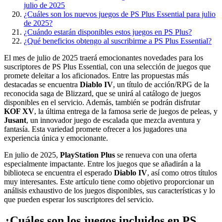
julio de 2025
¿Cuáles son los nuevos juegos de PS Plus Essential para julio
de 2025?
¿Cuándo estarán disponibles estos juegos en PS Plus?
¿Qué beneficios obtengo al suscribirme a PS Plus Essential?
El mes de julio de 2025 traerá emocionantes novedades para los
suscriptores de PS Plus Essential, con una selección de juegos que
promete deleitar a los aficionados. Entre las propuestas más
destacadas se encuentra
Diablo IV
, un título de acción/RPG de la
reconocida saga de Blizzard, que se unirá al catálogo de juegos
disponibles en el servicio. Además, también se podrán disfrutar
KOF XV
, la última entrega de la famosa serie de juegos de peleas, y
Jusant
, un innovador juego de escalada que mezcla aventura y
fantasía. Esta variedad promete ofrecer a los jugadores una
experiencia única y emocionante.
En julio de 2025,
PlayStation Plus
se renueva con una oferta
especialmente impactante. Entre los juegos que se añadirán a la
biblioteca se encuentra el esperado
Diablo IV
, así como otros títulos
muy interesantes. Este artículo tiene como objetivo proporcionar un
análisis exhaustivo de los juegos disponibles, sus características y lo
que pueden esperar los suscriptores del servicio.
¿Cuáles son los juegos incluidos en PS