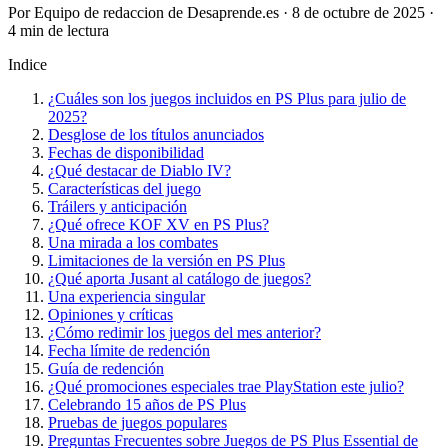
Por Equipo de redaccion de Desaprende.es · 8 de octubre de 2025 ·
4 min de lectura
Indice
¿Cuáles son los juegos incluidos en PS Plus para julio de
2025?
Desglose de los títulos anunciados
Fechas de disponibilidad
¿Qué destacar de Diablo IV?
Características del juego
Tráilers y anticipación
¿Qué ofrece KOF XV en PS Plus?
Una mirada a los combates
Limitaciones de la versión en PS Plus
¿Qué aporta Jusant al catálogo de juegos?
Una experiencia singular
Opiniones y críticas
¿Cómo redimir los juegos del mes anterior?
Fecha límite de redención
Guía de redención
¿Qué promociones especiales trae PlayStation este julio?
Celebrando 15 años de PS Plus
Pruebas de juegos populares
Preguntas Frecuentes sobre Juegos de PS Plus Essential de