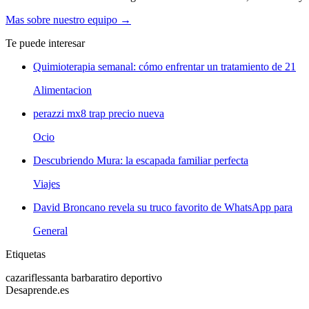
Mas sobre nuestro equipo →
Te puede interesar
Quimioterapia semanal: cómo enfrentar un tratamiento de 21
Alimentacion
perazzi mx8 trap precio nueva
Ocio
Descubriendo Mura: la escapada familiar perfecta
Viajes
David Broncano revela su truco favorito de WhatsApp para
General
Etiquetas
caza
rifles
santa barbara
tiro deportivo
Desaprende.es