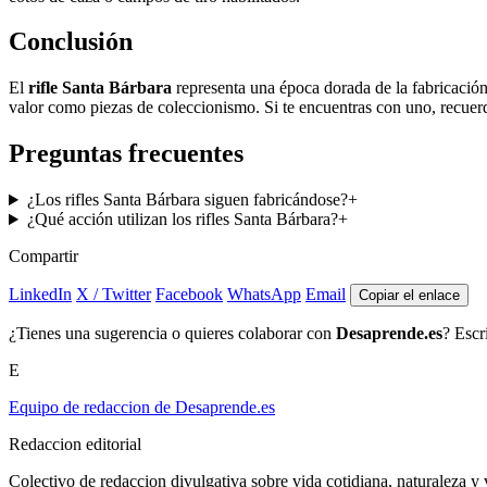
Conclusión
El
rifle Santa Bárbara
representa una época dorada de la fabricación
valor como piezas de coleccionismo. Si te encuentras con uno, recuerd
Preguntas frecuentes
¿Los rifles Santa Bárbara siguen fabricándose?
+
¿Qué acción utilizan los rifles Santa Bárbara?
+
Compartir
LinkedIn
X / Twitter
Facebook
WhatsApp
Email
Copiar el enlace
¿Tienes una sugerencia o quieres colaborar con
Desaprende.es
? Escr
E
Equipo de redaccion de Desaprende.es
Redaccion editorial
Colectivo de redaccion divulgativa sobre vida cotidiana, naturaleza y v