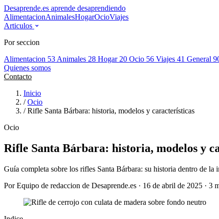
Desaprende.es
aprende desaprendiendo
Alimentacion
Animales
Hogar
Ocio
Viajes
Articulos
Por seccion
Alimentacion
53
Animales
28
Hogar
20
Ocio
56
Viajes
41
General
9
Quienes somos
Contacto
Inicio
/
Ocio
/
Rifle Santa Bárbara: historia, modelos y características
Ocio
Rifle Santa Bárbara: historia, modelos y ca
Guía completa sobre los rifles Santa Bárbara: su historia dentro de la 
Por Equipo de redaccion de Desaprende.es · 16 de abril de 2025 · 3 m
Indice