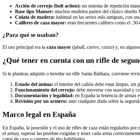
Acción de cerrojo (bolt action):
un sistema de repetición manu
Base tipo Mauser:
muchos modelos parten del clásico diseño Ma
Culata de madera:
habitual en las series más antiguas, con una
Calibres de caza mayor:
eran frecuentes calibres como el .30-
¿Para qué se usaban?
El uso principal era la
caza mayor
(jabalí, ciervo, corzo) y, en alguno
¿Qué tener en cuenta con un rifle de seg
Si te planteas adquirir o heredar un rifle Santa Bárbara, conviene revi
Estado del ánima:
el interior del cañón debe estar limpio, sin 
Funcionamiento del cerrojo:
debe moverse con suavidad y ce
Documentación y legalidad:
en España la tenencia de armas es
Revisión por un armero:
ante cualquier duda sobre la segurida
Marco legal en España
En España, la posesión y el uso de rifles de caza están regulados por 
el arma), superar las pruebas exigidas y tener cada arma correctament
cotos de caza o campos de tiro habilitados.