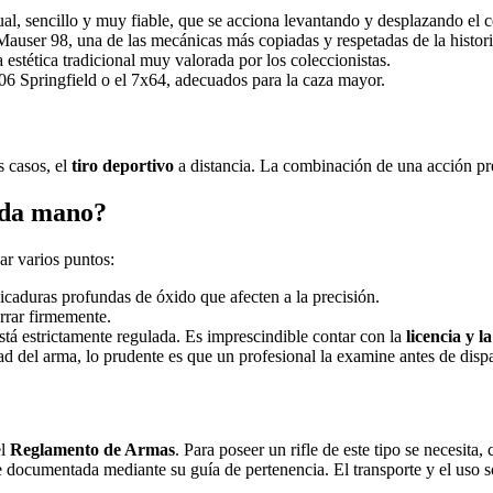
al, sencillo y muy fiable, que se acciona levantando y desplazando el c
user 98, una de las mecánicas más copiadas y respetadas de la historia
 estética tradicional muy valorada por los coleccionistas.
06 Springfield o el 7x64, adecuados para la caza mayor.
s casos, el
tiro deportivo
a distancia. La combinación de una acción prec
unda mano?
sar varios puntos:
picaduras profundas de óxido que afecten a la precisión.
rrar firmemente.
tá estrictamente regulada. Es imprescindible contar con la
licencia y l
d del arma, lo prudente es que un profesional la examine antes de dispa
el
Reglamento de Armas
. Para poseer un rifle de este tipo se necesita,
e documentada mediante su guía de pertenencia. El transporte y el uso s