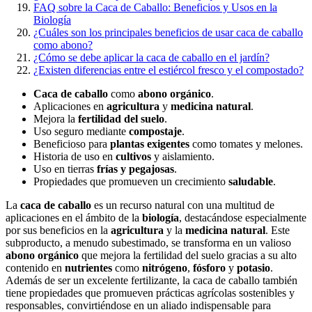
FAQ sobre la Caca de Caballo: Beneficios y Usos en la
Biología
¿Cuáles son los principales beneficios de usar caca de caballo
como abono?
¿Cómo se debe aplicar la caca de caballo en el jardín?
¿Existen diferencias entre el estiércol fresco y el compostado?
Caca de caballo
como
abono orgánico
.
Aplicaciones en
agricultura
y
medicina natural
.
Mejora la
fertilidad del suelo
.
Uso seguro mediante
compostaje
.
Beneficioso para
plantas exigentes
como tomates y melones.
Historia de uso en
cultivos
y aislamiento.
Uso en tierras
frías y pegajosas
.
Propiedades que promueven un crecimiento
saludable
.
La
caca de caballo
es un recurso natural con una multitud de
aplicaciones en el ámbito de la
biología
, destacándose especialmente
por sus beneficios en la
agricultura
y la
medicina natural
. Este
subproducto, a menudo subestimado, se transforma en un valioso
abono orgánico
que mejora la fertilidad del suelo gracias a su alto
contenido en
nutrientes
como
nitrógeno
,
fósforo
y
potasio
.
Además de ser un excelente fertilizante, la caca de caballo también
tiene propiedades que promueven prácticas agrícolas sostenibles y
responsables, convirtiéndose en un aliado indispensable para