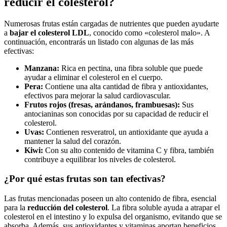
reducir el colesterol?
Numerosas frutas están cargadas de nutrientes que pueden ayudarte
a
bajar el colesterol LDL
, conocido como «colesterol malo». A
continuación, encontrarás un listado con algunas de las más
efectivas:
Manzana:
Rica en pectina, una fibra soluble que puede
ayudar a eliminar el colesterol en el cuerpo.
Pera:
Contiene una alta cantidad de fibra y antioxidantes,
efectivos para mejorar la salud cardiovascular.
Frutos rojos (fresas, arándanos, frambuesas):
Sus
antocianinas son conocidas por su capacidad de reducir el
colesterol.
Uvas:
Contienen resveratrol, un antioxidante que ayuda a
mantener la salud del corazón.
Kiwi:
Con su alto contenido de vitamina C y fibra, también
contribuye a equilibrar los niveles de colesterol.
¿Por qué estas frutas son tan efectivas?
Las frutas mencionadas poseen un alto contenido de fibra, esencial
para la
reducción del colesterol
. La fibra soluble ayuda a atrapar el
colesterol en el intestino y lo expulsa del organismo, evitando que se
absorba. Además, sus antioxidantes y vitaminas aportan beneficios