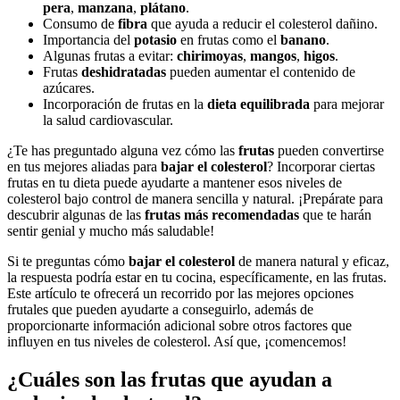
pera
,
manzana
,
plátano
.
Consumo de
fibra
que ayuda a reducir el colesterol dañino.
Importancia del
potasio
en frutas como el
banano
.
Algunas frutas a evitar:
chirimoyas
,
mangos
,
higos
.
Frutas
deshidratadas
pueden aumentar el contenido de
azúcares.
Incorporación de frutas en la
dieta equilibrada
para mejorar
la salud cardiovascular.
¿Te has preguntado alguna vez cómo las
frutas
pueden convertirse
en tus mejores aliadas para
bajar el colesterol
? Incorporar ciertas
frutas en tu dieta puede ayudarte a mantener esos niveles de
colesterol bajo control de manera sencilla y natural. ¡Prepárate para
descubrir algunas de las
frutas más recomendadas
que te harán
sentir genial y mucho más saludable!
Si te preguntas cómo
bajar el colesterol
de manera natural y eficaz,
la respuesta podría estar en tu cocina, específicamente, en las frutas.
Este artículo te ofrecerá un recorrido por las mejores opciones
frutales que pueden ayudarte a conseguirlo, además de
proporcionarte información adicional sobre otros factores que
influyen en tus niveles de colesterol. Así que, ¡comencemos!
¿Cuáles son las frutas que ayudan a