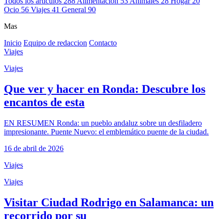
Todos los articulos
288
Alimentacion
53
Animales
28
Hogar
20
Ocio
56
Viajes
41
General
90
Mas
Inicio
Equipo de redaccion
Contacto
Viajes
Viajes
Que ver y hacer en Ronda: Descubre los
encantos de esta
EN RESUMEN Ronda: un pueblo andaluz sobre un desfiladero
impresionante. Puente Nuevo: el emblemático puente de la ciudad.
16 de abril de 2026
Viajes
Viajes
Visitar Ciudad Rodrigo en Salamanca: un
recorrido por su