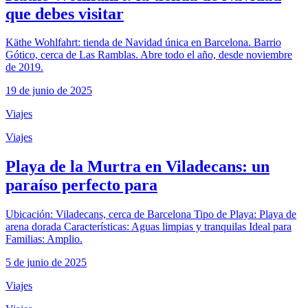
que debes visitar
Käthe Wohlfahrt: tienda de Navidad única en Barcelona. Barrio
Gótico, cerca de Las Ramblas. Abre todo el año, desde noviembre
de 2019.
19 de junio de 2025
Viajes
Viajes
Playa de la Murtra en Viladecans: un
paraíso perfecto para
Ubicación: Viladecans, cerca de Barcelona Tipo de Playa: Playa de
arena dorada Características: Aguas limpias y tranquilas Ideal para
Familias: Amplio.
5 de junio de 2025
Viajes