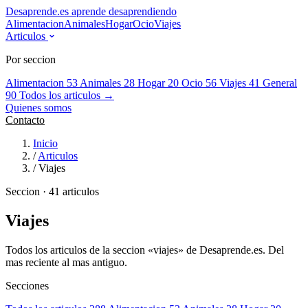
Desaprende.es
aprende desaprendiendo
Alimentacion
Animales
Hogar
Ocio
Viajes
Articulos
Por seccion
Alimentacion
53
Animales
28
Hogar
20
Ocio
56
Viajes
41
General
90
Todos los articulos →
Quienes somos
Contacto
Inicio
/
Articulos
/
Viajes
Seccion · 41 articulos
Viajes
Todos los articulos de la seccion «viajes» de Desaprende.es. Del
mas reciente al mas antiguo.
Secciones