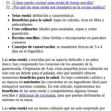
¿Cómo puedo cocinar setas enoki de forma sencilla?
¿Por qué las setas enoki son populares en la cocina asiática?
Setas enoki
: definición y características
Beneficios para la salud
: bajas en calorías, ricas en fibra y
antioxidantes
Usos culinarios
: ideales para ensaladas, sopas y como
guarnición
Recetas sencillas
: cómo freírlas o incorporarlas en pancakes
coreanos
Consejos de conservación
: se mantienen frescas de 3 a 4
días en el frigorífico
Las
setas enoki
, conocidas por su aspecto delicado y su sabor
único, han conquistado los corazones de los amantes de la
gastronomía. Originarias de Asia, estas pequeñas joyas culinarias no
solo son un deleite para el paladar, sino que también ofrecen
numerosos
beneficios para la salud
. Su bajo contenido calórico y
su riqueza en
nutrientes
las convierten en un ingrediente ideal para
enriquecer nuestras comidas. En este artículo, exploraremos los
beneficios
de las setas enoki y compartiremos algunas formas
sencillas y
deliciosas de cocinarlas
, para que puedas disfrutarlas al
máximo en tu mesa.
Las
setas enoki
son un tesoro culinario que no solo sorprende por