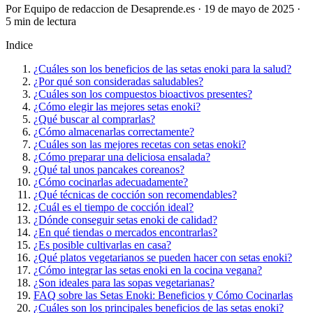
Por Equipo de redaccion de Desaprende.es · 19 de mayo de 2025 ·
5 min de lectura
Indice
¿Cuáles son los beneficios de las setas enoki para la salud?
¿Por qué son consideradas saludables?
¿Cuáles son los compuestos bioactivos presentes?
¿Cómo elegir las mejores setas enoki?
¿Qué buscar al comprarlas?
¿Cómo almacenarlas correctamente?
¿Cuáles son las mejores recetas con setas enoki?
¿Cómo preparar una deliciosa ensalada?
¿Qué tal unos pancakes coreanos?
¿Cómo cocinarlas adecuadamente?
¿Qué técnicas de cocción son recomendables?
¿Cuál es el tiempo de cocción ideal?
¿Dónde conseguir setas enoki de calidad?
¿En qué tiendas o mercados encontrarlas?
¿Es posible cultivarlas en casa?
¿Qué platos vegetarianos se pueden hacer con setas enoki?
¿Cómo integrar las setas enoki en la cocina vegana?
¿Son ideales para las sopas vegetarianas?
FAQ sobre las Setas Enoki: Beneficios y Cómo Cocinarlas
¿Cuáles son los principales beneficios de las setas enoki?