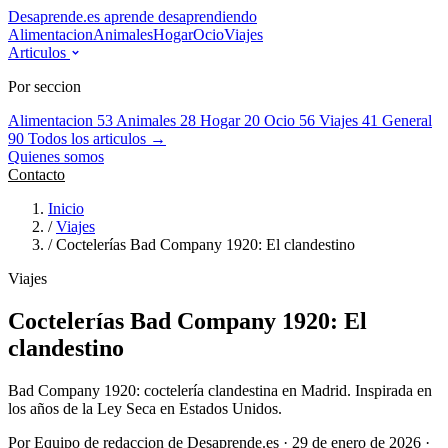
Desaprende.es
aprende desaprendiendo
Alimentacion
Animales
Hogar
Ocio
Viajes
Articulos
Por seccion
Alimentacion
53
Animales
28
Hogar
20
Ocio
56
Viajes
41
General
90
Todos los articulos →
Quienes somos
Contacto
Inicio
/
Viajes
/
Coctelerías Bad Company 1920: El clandestino
Viajes
Coctelerías Bad Company 1920: El
clandestino
Bad Company 1920: coctelería clandestina en Madrid. Inspirada en
los años de la Ley Seca en Estados Unidos.
Por Equipo de redaccion de Desaprende.es · 29 de enero de 2026 ·