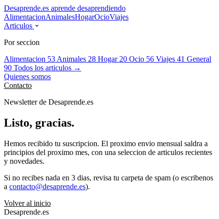
Desaprende.es
aprende desaprendiendo
Alimentacion
Animales
Hogar
Ocio
Viajes
Articulos
Por seccion
Alimentacion
53
Animales
28
Hogar
20
Ocio
56
Viajes
41
General
90
Todos los articulos →
Quienes somos
Contacto
Newsletter de Desaprende.es
Listo, gracias.
Hemos recibido tu suscripcion. El proximo envio mensual saldra a
principios del proximo mes, con una seleccion de articulos recientes
y novedades.
Si no recibes nada en 3 dias, revisa tu carpeta de spam (o escribenos
a
contacto@desaprende.es
).
Volver al inicio
Desaprende.es