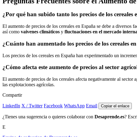
Preguntas Frecuentes sobre el Aumento de 
¿Por qué han subido tanto los precios de los cereales
El aumento de precios de los cereales en España se debe a diversos fac
así como
vaivenes climáticos
y
fluctuaciones en el mercado intern
¿Cuánto han aumentado los precios de los cereales e
Los precios de los cereales en España han experimentado un increme
¿Cómo afecta este aumento de precios al sector agríc
El aumento de precios de los cereales afecta negativamente al sector a
las explotaciones agrícolas.
Compartir
LinkedIn
X / Twitter
Facebook
WhatsApp
Email
Copiar el enlace
¿Tienes una sugerencia o quieres colaborar con
Desaprende.es
? Escr
E