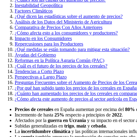
Inestabilidad Geopolítica
Factores Climáticos
¿Qué dicen las estadísticas sobre el aumento de precios?
Análisis de los Datos del Ministerio de Agricultura
Comparativa de Precios Con Años Anteriores
¿Cómo afecta esto a los consumidores y productores?
Impacto en los Consumidores
Repercusiones para los Productores
¿Qué medidas se están tomando para mitigar esta situación?
Ayudas del Gobierno
Reformas en la Política Agraria Común (PAC)
¿Cuál es el futuro de los precios de los cereales?
Tendencias a Corto Plazo
Perspectivas a Largo Plazo
Preguntas Frecuentes sobre el Aumento de Precios de los Cere
¿Por qué han subido tanto los precios de los cereales en España
¿Cuánto han aumentado los precios de los cereales en compara
¿Cómo afecta este aumento de precios al sector agrícola en Es
Precios de cereales
en España aumentan por encima del
80%
e
Incremento de hasta
25%
respecto a principios de
2022
.
Afectados por la
guerra en Ucrania
y su impacto en el sector 
Subidas generalizadas en
trigo
,
maíz
y
cebada
.
La
incertidumbre climática
y las políticas internacionales infl
La
sequia
también amenaza la producción de cereales este año.