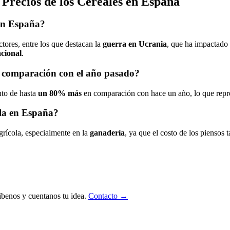
Precios de los Cereales en España
 en España?
tores, entre los que destacan la
guerra en Ucrania
, que ha impactado 
acional
.
n comparación con el año pasado?
nto de hasta
un 80% más
en comparación con hace un año, lo que repre
ola en España?
grícola, especialmente en la
ganadería
, ya que el costo de los piensos 
ibenos y cuentanos tu idea.
Contacto →