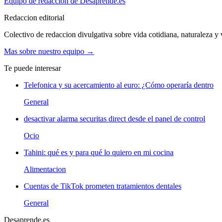
Equipo de redaccion de Desaprende.es
Redaccion editorial
Colectivo de redaccion divulgativa sobre vida cotidiana, naturaleza y v
Mas sobre nuestro equipo →
Te puede interesar
Telefonica y su acercamiento al euro: ¿Cómo operaría dentro
General
desactivar alarma securitas direct desde el panel de control
Ocio
Tahini: qué es y para qué lo quiero en mi cocina
Alimentacion
Cuentas de TikTok prometen tratamientos dentales
General
Desaprende.es