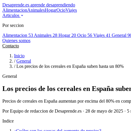
Desaprende.es
aprende desaprendiendo
Alimentacion
Animales
Hogar
Ocio
Viajes
Articulos
Por seccion
Alimentacion
53
Animales
28
Hogar
20
Ocio
56
Viajes
41
General
9
Quienes somos
Contacto
Inicio
/
General
/
Los precios de los cereales en España suben hasta un 80%
General
Los precios de los cereales en España sub
Precios de cereales en España aumentan por encima del 80% en compa
Por Equipo de redaccion de Desaprende.es · 28 de mayo de 2025 · 5 
Indice
¿Cuáles son las causas del aumento de precios?