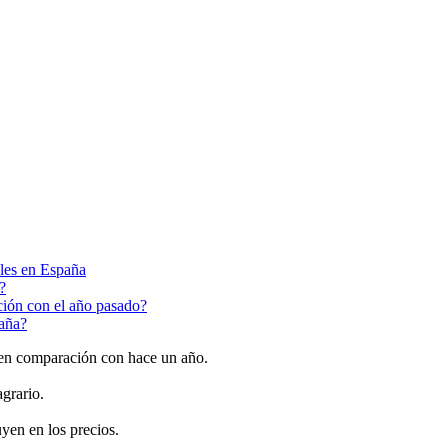
ales en España
?
ción con el año pasado?
paña?
n comparación con hace un año.
agrario.
uyen en los precios.