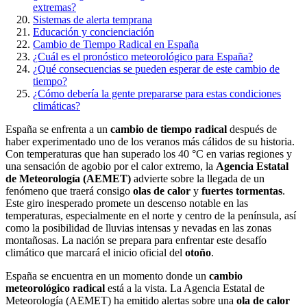
extremas?
Sistemas de alerta temprana
Educación y concienciación
Cambio de Tiempo Radical en España
¿Cuál es el pronóstico meteorológico para España?
¿Qué consecuencias se pueden esperar de este cambio de
tiempo?
¿Cómo debería la gente prepararse para estas condiciones
climáticas?
España se enfrenta a un
cambio de tiempo radical
después de
haber experimentado uno de los veranos más cálidos de su historia.
Con temperaturas que han superado los 40 °C en varias regiones y
una sensación de agobio por el calor extremo, la
Agencia Estatal
de Meteorología (AEMET)
advierte sobre la llegada de un
fenómeno que traerá consigo
olas de calor
y
fuertes tormentas
.
Este giro inesperado promete un descenso notable en las
temperaturas, especialmente en el norte y centro de la península, así
como la posibilidad de lluvias intensas y nevadas en las zonas
montañosas. La nación se prepara para enfrentar este desafío
climático que marcará el inicio oficial del
otoño
.
España se encuentra en un momento donde un
cambio
meteorológico radical
está a la vista. La Agencia Estatal de
Meteorología (AEMET) ha emitido alertas sobre una
ola de calor