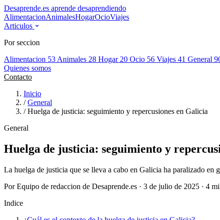
Desaprende.es
aprende desaprendiendo
Alimentacion
Animales
Hogar
Ocio
Viajes
Articulos
Por seccion
Alimentacion
53
Animales
28
Hogar
20
Ocio
56
Viajes
41
General
9
Quienes somos
Contacto
Inicio
/
General
/
Huelga de justicia: seguimiento y repercusiones en Galicia
General
Huelga de justicia: seguimiento y repercus
La huelga de justicia que se lleva a cabo en Galicia ha paralizado en 
Por Equipo de redaccion de Desaprende.es · 3 de julio de 2025 · 4 mi
Indice
¿Cuál es el contexto de la huelga de justicia en Galicia?