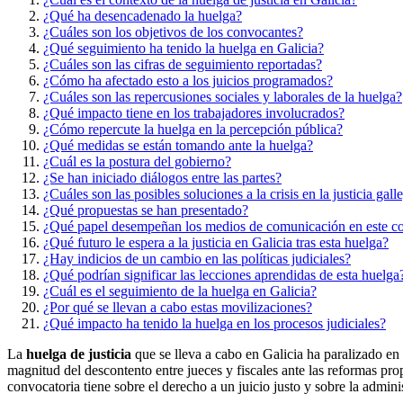
¿Qué ha desencadenado la huelga?
¿Cuáles son los objetivos de los convocantes?
¿Qué seguimiento ha tenido la huelga en Galicia?
¿Cuáles son las cifras de seguimiento reportadas?
¿Cómo ha afectado esto a los juicios programados?
¿Cuáles son las repercusiones sociales y laborales de la huelga?
¿Qué impacto tiene en los trabajadores involucrados?
¿Cómo repercute la huelga en la percepción pública?
¿Qué medidas se están tomando ante la huelga?
¿Cuál es la postura del gobierno?
¿Se han iniciado diálogos entre las partes?
¿Cuáles son las posibles soluciones a la crisis en la justicia gall
¿Qué propuestas se han presentado?
¿Qué papel desempeñan los medios de comunicación en este co
¿Qué futuro le espera a la justicia en Galicia tras esta huelga?
¿Hay indicios de un cambio en las políticas judiciales?
¿Qué podrían significar las lecciones aprendidas de esta huelga
¿Cuál es el seguimiento de la huelga en Galicia?
¿Por qué se llevan a cabo estas movilizaciones?
¿Qué impacto ha tenido la huelga en los procesos judiciales?
La
huelga de justicia
que se lleva a cabo en Galicia ha paralizado en
magnitud del descontento entre jueces y fiscales ante las reformas pro
convocatoria tiene sobre el derecho a un juicio justo y sobre la admin