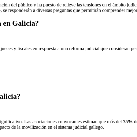
ción del público y ha puesto de relieve las tensiones en el ámbito judici
to, se responderán a diversas preguntas que permitirán comprender mejor l
a en Galicia?
ueces y fiscales en respuesta a una reforma judicial que consideran perj
alicia?
 significativo. Las asociaciones convocantes estiman que más del
75%
de
acto de la movilización en el sistema judicial gallego.