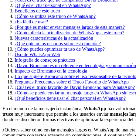
¿Qué es el chat personal en WhatsApp?
Beneficios de este truco
¿Cómo se utiliza este truco de WhatsApp?
¿Es fácil de usar?
¿Por qué es mejor enviar mensajes largos de esta manera?
¿Cómo afecta la actualización de WhatsApp a este truco?
Nuevas características de la actualización
¿Qué opinan los usuarios sobre esta función?
¿Cómo puedes optimizar tu uso de WhatsApp?
Uso de WhatsApp Web
Infografía de consejos prácticos
¿David Broncano es un referente en tecnología y comunicació
Impacto de Broncano en la tecnología
Lo que sugiere Broncano sobre el uso responsable de la tecnol
Preguntas Frecuentes sobre el Truco Favorito de WhatsApp
¿Cuál es el truco favorito de David Broncano para WhatsApp?
¿Cómo se puede enviar un mensaje largo en WhatsApp sin esc
¿Qué beneficios tiene usar el chat personal en WhatsApp?
En el mundo de la mensajería instantánea,
WhatsApp
ha evolucionado
truco
muy interesante que permite a los usuarios enviar
mensajes lar
donde se discutieron formas efectivas de optimizar la experiencia del 
¿Quieres saber cómo enviar mensajes largos en WhatsApp de manera efi
comunicarte con textos extensos sin complicaciones. A continuación,