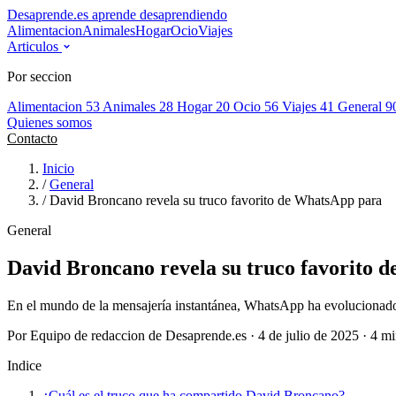
Desaprende.es
aprende desaprendiendo
Alimentacion
Animales
Hogar
Ocio
Viajes
Articulos
Por seccion
Alimentacion
53
Animales
28
Hogar
20
Ocio
56
Viajes
41
General
9
Quienes somos
Contacto
Inicio
/
General
/
David Broncano revela su truco favorito de WhatsApp para
General
David Broncano revela su truco favorito 
En el mundo de la mensajería instantánea, WhatsApp ha evolucionado s
Por Equipo de redaccion de Desaprende.es · 4 de julio de 2025 · 4 mi
Indice
¿Cuál es el truco que ha compartido David Broncano?