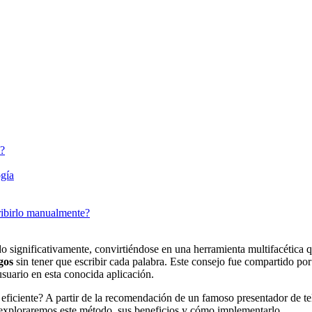
n?
ogía
ribirlo manualmente?
 significativamente, convirtiéndose en una herramienta multifacética q
gos
sin tener que escribir cada palabra. Este consejo fue compartido po
usuario en esta conocida aplicación.
ciente? A partir de la recomendación de un famoso presentador de tele
 exploraremos este método, sus beneficios y cómo implementarlo.