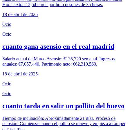
Horas extra: 12,54 euros por hora después de 35 horas.
18 de abril de 2025
Ocio
Ocio
cuanto gana asensio en el real madrid
Salario actual de Marco Asensio: €135,720 semanal. Ingresos
anuales: €7,057,440. Patrimonio neto: €62,310,560.
18 de abril de 2025
Ocio
Ocio
cuanto tarda en salir un pollito del huevo
Tiempo de incubación: Aproximadamente 21 días. Proceso de
eclosión: Comienza cuando el pollito se mueve y empieza a romper
el cascarón.