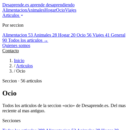
Desaprende.es
aprende desaprendiendo
Alimentacion
Animales
Hogar
Ocio
Viajes
Articulos
Por seccion
Alimentacion
53
Animales
28
Hogar
20
Ocio
56
Viajes
41
General
90
Todos los articulos →
Quienes somos
Contacto
Inicio
/
Articulos
/
Ocio
Seccion · 56 articulos
Ocio
Todos los articulos de la seccion «ocio» de Desaprende.es. Del mas
reciente al mas antiguo.
Secciones