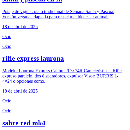
Potaje de vigilia: plato tradicional de Semana Santa y Pascua.
Versión vegana adaptada para respetar el bienestar animal.
18 de abril de 2025
Ocio
Ocio
rifle express laurona
Modelo: Laurona Express Calibre: 9,3x74R Características: Rifle
expreso paralelo, dos disparadores, expulsor Visor: BURRIS 1-
4×24 o opciones como.
18 de abril de 2025
Ocio
Ocio
sabre red mk4