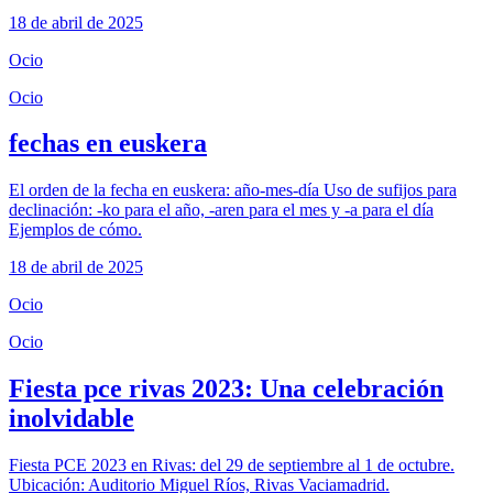
18 de abril de 2025
Ocio
Ocio
fechas en euskera
El orden de la fecha en euskera: año-mes-día Uso de sufijos para
declinación: -ko para el año, -aren para el mes y -a para el día
Ejemplos de cómo.
18 de abril de 2025
Ocio
Ocio
Fiesta pce rivas 2023: Una celebración
inolvidable
Fiesta PCE 2023 en Rivas: del 29 de septiembre al 1 de octubre.
Ubicación: Auditorio Miguel Ríos, Rivas Vaciamadrid.