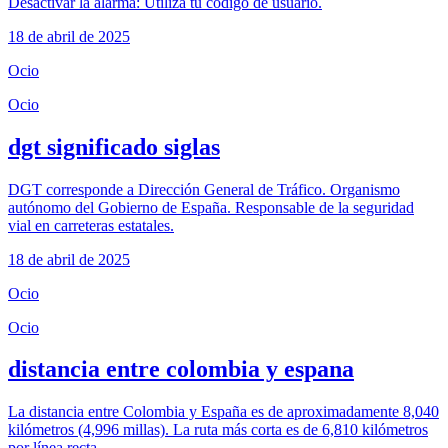
Desactivar la alarma: Utiliza tu código de usuario.
18 de abril de 2025
Ocio
Ocio
dgt significado siglas
DGT corresponde a Dirección General de Tráfico. Organismo
autónomo del Gobierno de España. Responsable de la seguridad
vial en carreteras estatales.
18 de abril de 2025
Ocio
Ocio
distancia entre colombia y espana
La distancia entre Colombia y España es de aproximadamente 8,040
kilómetros (4,996 millas). La ruta más corta es de 6,810 kilómetros
por línea recta.