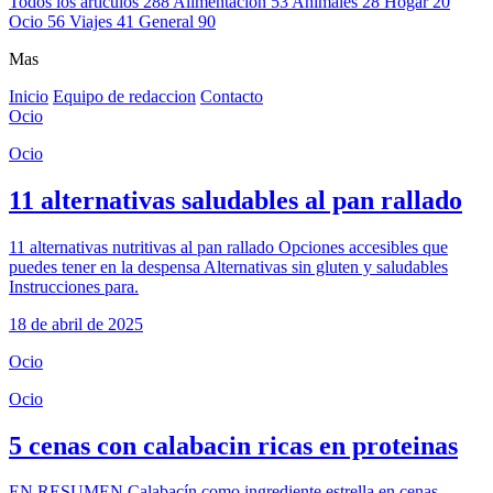
Todos los articulos
288
Alimentacion
53
Animales
28
Hogar
20
Ocio
56
Viajes
41
General
90
Mas
Inicio
Equipo de redaccion
Contacto
Ocio
Ocio
11 alternativas saludables al pan rallado
11 alternativas nutritivas al pan rallado Opciones accesibles que
puedes tener en la despensa Alternativas sin gluten y saludables
Instrucciones para.
18 de abril de 2025
Ocio
Ocio
5 cenas con calabacin ricas en proteinas
EN RESUMEN Calabacín como ingrediente estrella en cenas