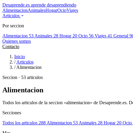
Desaprende.es
aprende desaprendiendo
Alimentacion
Animales
Hogar
Ocio
Viajes
Articulos
Por seccion
Alimentacion
53
Animales
28
Hogar
20
Ocio
56
Viajes
41
General
9
Quienes somos
Contacto
Inicio
/
Articulos
/
Alimentacion
Seccion · 53 articulos
Alimentacion
Todos los articulos de la seccion «alimentacion» de Desaprende.es. De
Secciones
Todos los articulos
288
Alimentacion
53
Animales
28
Hogar
20
Ocio
Mas