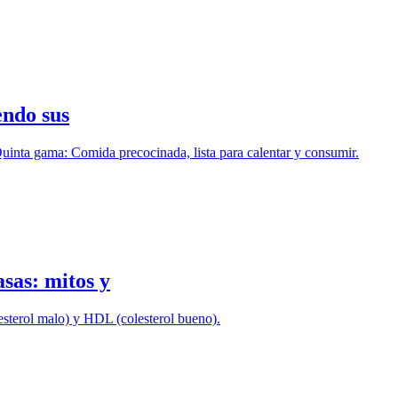
endo sus
uinta gama: Comida precocinada, lista para calentar y consumir.
asas: mitos y
esterol malo) y HDL (colesterol bueno).