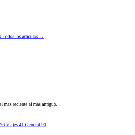
0
Todos los articulos →
l mas reciente al mas antiguo.
56
Viajes
41
General
90