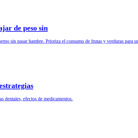
jar de peso sin
rpo sin pasar hambre. Prioriza el consumo de frutas y verduras para un
estrategias
mas dentales, efectos de medicamentos.