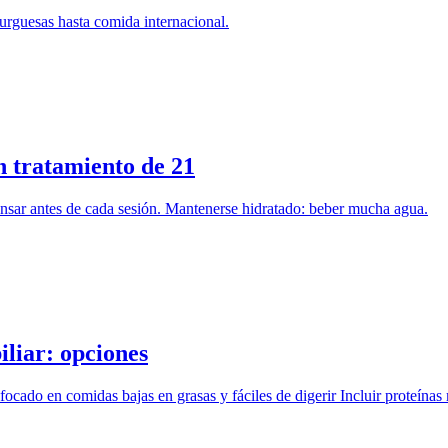
urguesas hasta comida internacional.
 tratamiento de 21
ansar antes de cada sesión. Mantenerse hidratado: beber mucha agua.
iliar: opciones
ocado en comidas bajas en grasas y fáciles de digerir Incluir proteínas